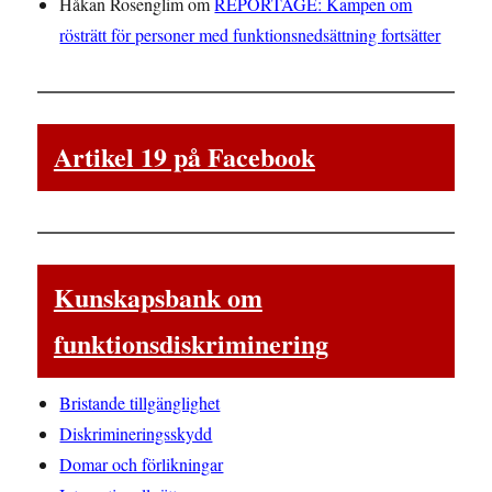
Håkan Rosenglim
om
REPORTAGE: Kampen om
rösträtt för personer med funktionsnedsättning fortsätter
Artikel 19 på Facebook
Kunskapsbank om
funktionsdiskriminering
Bristande tillgänglighet
Diskrimineringsskydd
Domar och förlikningar