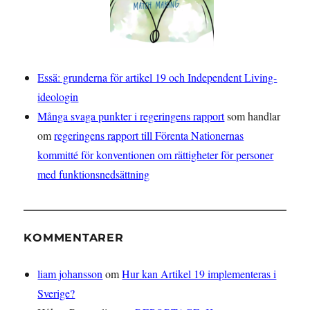
Essä: grunderna för artikel 19 och Independent Living-
ideologin
Många svaga punkter i regeringens rapport
som handlar
om
regeringens rapport till Förenta Nationernas
kommitté för konventionen om rättigheter för personer
med funktionsnedsättning
KOMMENTARER
liam johansson
om
Hur kan Artikel 19 implementeras i
Sverige?