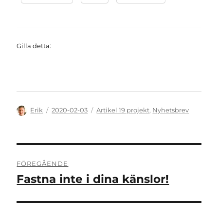
Gilla detta:
Författare
Publicerat
Kategorier
Erik
2020-02-03
Artikel 19 projekt
,
Nyhetsbrev
den
Inläggsnavigering
FÖREGÅENDE
Fastna inte i dina känslor!
Föregående
inlägg: