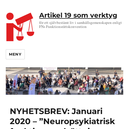
Artikel 19 som verktyg
för ett självbestämt liv i samhällsgemenskapen enligt
FNs Funktionsrättskonvention
MENY
NYHETSBREV: Januari
2020 – ”Neuropsykiatrisk