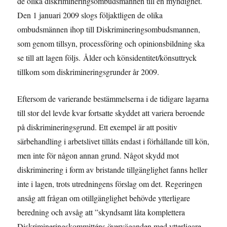
de olika diskrimineringsombudsmännen till en myndighet.
Den 1 januari 2009 slogs följaktligen de olika
ombudsmännen ihop till Diskrimineringsombudsmannen,
som genom tillsyn, processföring och opinionsbildning ska
se till att lagen följs. Ålder och könsidentitet/könsuttryck
tillkom som diskrimineringsgrunder år 2009.
Eftersom de varierande bestämmelserna i de tidigare lagarna
till stor del levde kvar fortsatte skyddet att variera beroende
på diskrimineringsgrund. Ett exempel är att positiv
särbehandling i arbetslivet tillåts endast i förhållande till kön,
men inte för någon annan grund. Något skydd mot
diskriminering i form av bristande tillgänglighet fanns heller
inte i lagen, trots utredningens förslag om det. Regeringen
ansåg att frågan om otillgänglighet behövde ytterligare
beredning och avsåg att ”skyndsamt låta komplettera
Diskrimineringskommitténs överväganden med ytterligare