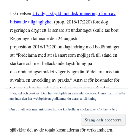
I skrivelsen
Utvidgat skydd mot diskriminering i form av
bristande tillgänglighet
(prop. 2016/17:220) föreslog
regeringen drygt ett år senare att undantaget skulle tas bort.
Regeringen lämnade den 24 augusti
proposition 2016/17:220 om lagändring med bedömningen
att “fördelarna med att så snart som möjligt få till stånd en
starkare och mer heltäckande lagstiftning på
diskrimineringsområdet väger tyngre än fördelarna med att
avvakta en utveckling av praxis.“ Ansvar för kostnader för
tillgänglighetsåtgärder ska täckas inom ramen för den
Integritet och cookies: Den här webbplatsen använder cookies. Genom att fortsätta
ordinarie verksamheten, enligt ansvars- och
använda den här webbplatsen godkänner du deras användning.
finansieringsprincipen. Miljöer och verksamheter ska
Om du vill veta mer, inklusive hur du kontrollerar cookies, se:
Cookie-policy
utformas och bedrivas så att de blir tillgängliga för alla
människor. Kostnaderna för åtgärderna ska ses som en
självklar del av de totala kostnaderna för verksamheten.