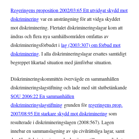
Regeringens proposition 2002/03:65 Ett utvidgat skydd mot
diskriminering
var en ansträngning för att vidga skyddet
mot diskriminering. Flertalet diskrimineringslagar kom att
ändras och flera nya samhällsområden omfattas av
diskrimineringsförbudet i
lag (2003:307) om förbud mot
diskriminering
. I alla diskrimineringslagar ersattes samtidigt
begreppet likartad situation med jämförbar situation.
Diskrimineringskommittén övervägde en sammanhållen
diskrimineringslagstiftning och lade med sitt slutbetänkande
SOU 2006:22 En sammanhållen
diskrimineringslagstiftning
grunden för
regeringens prop.
2007/08:95 Ett starkare skydd mot diskriminering
som
resulterade i diskrimineringslagen (2008:567). Lagen
innebar en sammanslagning av sju civilrättsliga lagar, samt