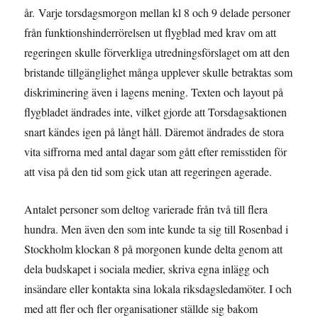
år. Varje torsdagsmorgon mellan kl 8 och 9 delade personer
från funktionshinderrörelsen ut flygblad med krav om att
regeringen skulle förverkliga utredningsförslaget om att den
bristande tillgänglighet många upplever skulle betraktas som
diskriminering även i lagens mening. Texten och layout på
flygbladet ändrades inte, vilket gjorde att Torsdagsaktionen
snart kändes igen på långt håll. Däremot ändrades de stora
vita siffrorna med antal dagar som gått efter remisstiden för
att visa på den tid som gick utan att regeringen agerade.
Antalet personer som deltog varierade från två till flera
hundra. Men även den som inte kunde ta sig till Rosenbad i
Stockholm klockan 8 på morgonen kunde delta genom att
dela budskapet i sociala medier, skriva egna inlägg och
insändare eller kontakta sina lokala riksdagsledamöter. I och
med att fler och fler organisationer ställde sig bakom