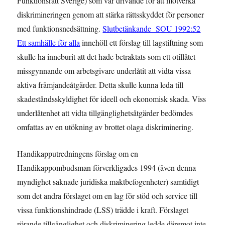
Funktionsrätt Sverige) som var drivande för att motverka
diskrimineringen genom att stärka rättsskyddet för personer
med funktionsnedsättning.
Slutbetänkande SOU 1992:52
Ett samhälle för alla
innehöll ett förslag till lagstiftning som
skulle ha inneburit att det hade betraktats som ett otillåtet
missgynnande om arbetsgivare underlåtit att vidta vissa
aktiva främjandeåtgärder. Detta skulle kunna leda till
skadeståndsskyldighet för ideell och ekonomisk skada. Viss
underlåtenhet att vidta tillgänglighetsåtgärder bedömdes
omfattas av en utökning av brottet olaga diskriminering.
Handikapputredningens förslag om en
Handikappombudsman förverkligades 1994 (även denna
myndighet saknade juridiska maktbefogenheter) samtidigt
som det andra förslaget om en lag för stöd och service till
vissa funktionshindrade (LSS) trädde i kraft. Förslaget
rörande tillgänglighet och diskriminering ledde däremot inte