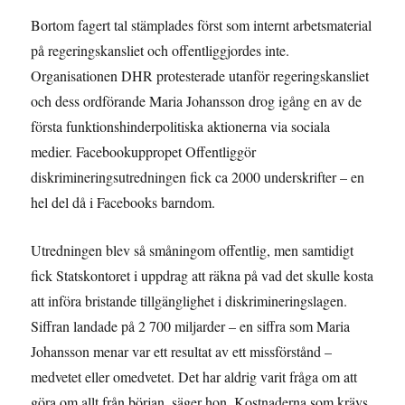
Bortom fagert tal stämplades först som internt arbetsmaterial
på regeringskansliet och offentliggjordes inte.
Organisationen DHR protesterade utanför regeringskansliet
och dess ordförande Maria Johansson drog igång en av de
första funktionshinderpolitiska aktionerna via sociala
medier. Facebookuppropet Offentliggör
diskrimineringsutredningen fick ca 2000 underskrifter – en
hel del då i Facebooks barndom.
Utredningen blev så småningom offentlig, men samtidigt
fick Statskontoret i uppdrag att räkna på vad det skulle kosta
att införa bristande tillgänglighet i diskrimineringslagen.
Siffran landade på 2 700 miljarder – en siffra som Maria
Johansson menar var ett resultat av ett missförstånd –
medvetet eller omedvetet. Det har aldrig varit fråga om att
göra om allt från början, säger hon. Kostnaderna som krävs