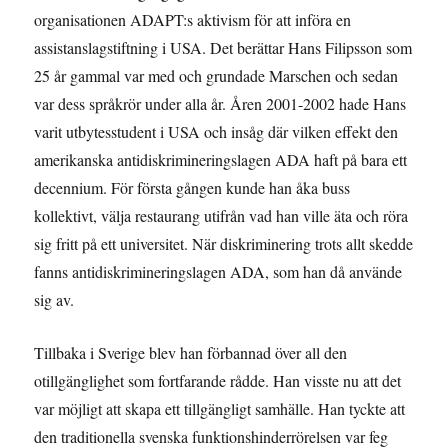
organisationen ADAPT:s aktivism för att införa en
assistanslagstiftning i USA. Det berättar Hans Filipsson som
25 år gammal var med och grundade Marschen och sedan
var dess språkrör under alla år. Åren 2001-2002 hade Hans
varit utbytesstudent i USA och insåg där vilken effekt den
amerikanska antidiskrimineringslagen ADA haft på bara ett
decennium. För första gången kunde han åka buss
kollektivt, välja restaurang utifrån vad han ville äta och röra
sig fritt på ett universitet. När diskriminering trots allt skedde
fanns antidiskrimineringslagen ADA, som han då använde
sig av.
Tillbaka i Sverige blev han förbannad över all den
otillgänglighet som fortfarande rådde. Han visste nu att det
var möjligt att skapa ett tillgängligt samhälle. Han tyckte att
den traditionella svenska funktionshinderrörelsen var feg