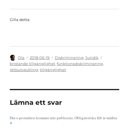
Gilla detta:
Författare
Publicerat
Kategorier
Etiketter
Ola
2018-06-19
Diskriminering
,
Juridik
den
bristande tillgänglighet
,
funktionsdiskriminering
,
rättsutveckling
,
tillgänglighet
Lämna ett svar
Din e-postadress kommer inte publiceras.
Obligatoriska fält är märkta
*