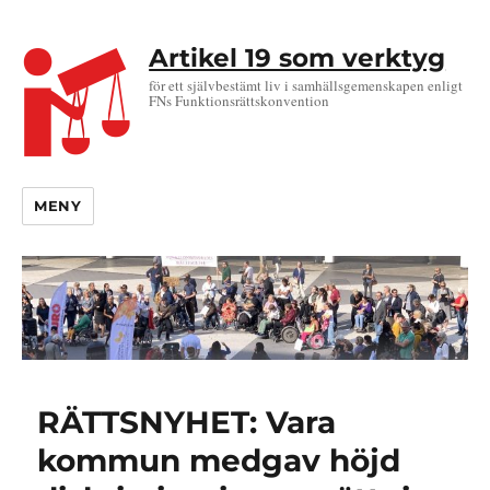
Artikel 19 som verktyg
för ett självbestämt liv i samhällsgemenskapen enligt
FNs Funktionsrättskonvention
MENY
RÄTTSNYHET: Vara
kommun medgav höjd