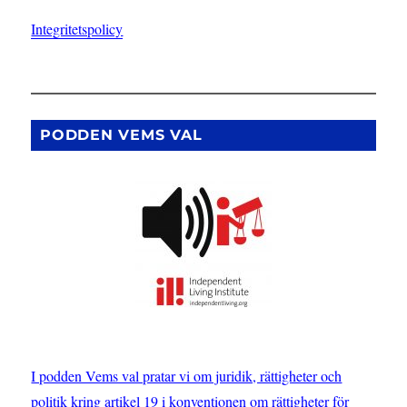
Integritetspolicy
PODDEN VEMS VAL
I podden Vems val pratar vi om juridik, rättigheter och
politik kring artikel 19 i konventionen om rättigheter för