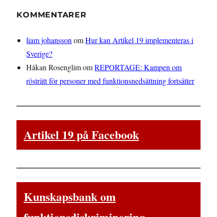
KOMMENTARER
liam johansson
om
Hur kan Artikel 19 implementeras i
Sverige?
Håkan Rosenglim
om
REPORTAGE: Kampen om
rösträtt för personer med funktionsnedsättning fortsätter
Artikel 19 på Facebook
Kunskapsbank om
funktionsdiskriminering