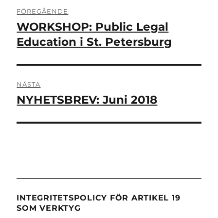
Inläggsnavigering
FÖREGÅENDE
WORKSHOP: Public Legal
Föregående
inlägg:
Education i St. Petersburg
NÄSTA
NYHETSBREV: Juni 2018
Nästa
inlägg:
INTEGRITETSPOLICY FÖR ARTIKEL 19
SOM VERKTYG