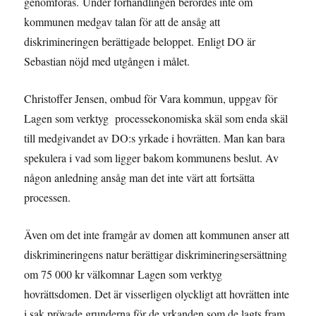
genomföras. Under förhandlingen berördes inte om
kommunen medgav talan för att de ansåg att
diskrimineringen berättigade beloppet. Enligt DO är
Sebastian nöjd med utgången i målet.
Christoffer Jensen, ombud för Vara kommun, uppgav för
Lagen som verktyg processekonomiska skäl som enda skäl
till medgivandet av DO:s yrkade i hovrätten. Man kan bara
spekulera i vad som ligger bakom kommunens beslut. Av
någon anledning ansåg man det inte värt att fortsätta
processen.
Även om det inte framgår av domen att kommunen anser att
diskrimineringens natur berättigar diskrimineringsersättning
om 75 000 kr välkomnar Lagen som verktyg
hovrättsdomen. Det är visserligen olyckligt att hovrätten inte
i sak prövade grunderna för de yrkanden som de lagts fram,