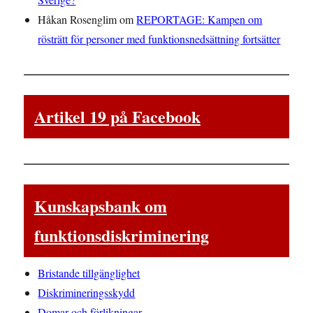
Håkan Rosenglim
om
REPORTAGE: Kampen om
rösträtt för personer med funktionsnedsättning fortsätter
Artikel 19 på Facebook
Kunskapsbank om
funktionsdiskriminering
Bristande tillgänglighet
Diskrimineringsskydd
Domar och förlikningar