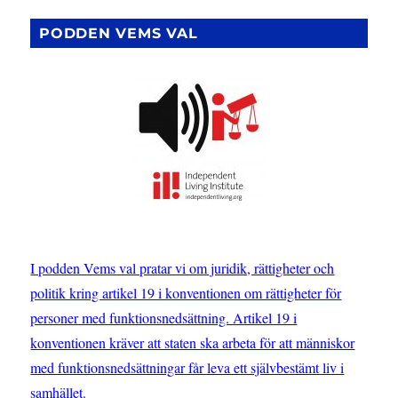
som
gör
PODDEN VEMS VAL
skillnad
–
Anna
Bruce
om
CRPD
I podden Vems val pratar vi om juridik, rättigheter och
politik kring artikel 19 i konventionen om rättigheter för
personer med funktionsnedsättning. Artikel 19 i
konventionen kräver att staten ska arbeta för att människor
med funktionsnedsättningar får leva ett självbestämt liv i
samhället.