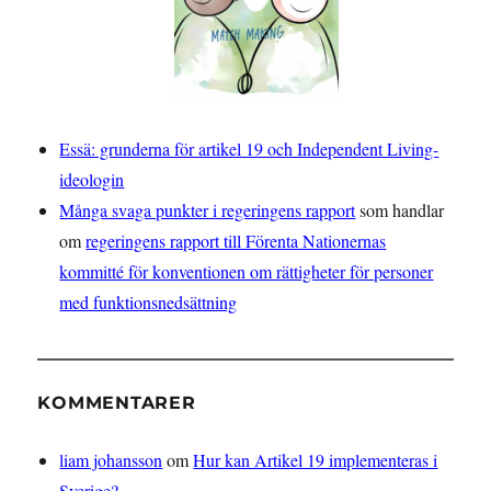
Essä: grunderna för artikel 19 och Independent Living-
ideologin
Många svaga punkter i regeringens rapport
som handlar
om
regeringens rapport till Förenta Nationernas
kommitté för konventionen om rättigheter för personer
med funktionsnedsättning
KOMMENTARER
liam johansson
om
Hur kan Artikel 19 implementeras i
Sverige?