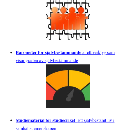
Barometer för självbestämmande
är ett verktyg som
visar graden av självbestämmande
Studiematerial för studiecirkel
-
Ett självbestämt liv i
samhällsgemenskapen