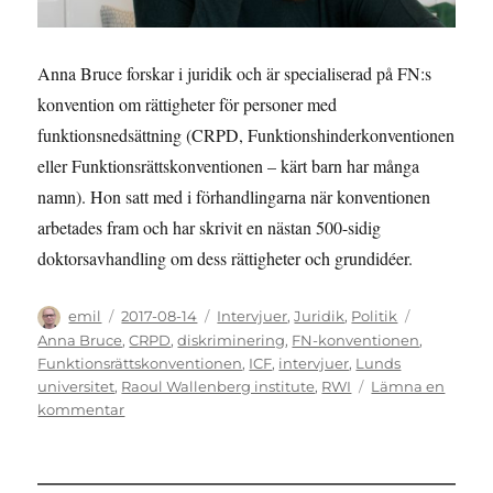
Anna Bruce forskar i juridik och är specialiserad på FN:s
konvention om rättigheter för personer med
funktionsnedsättning (CRPD, Funktionshinderkonventionen
eller Funktionsrättskonventionen – kärt barn har många
namn). Hon satt med i förhandlingarna när konventionen
arbetades fram och har skrivit en nästan 500-sidig
doktorsavhandling om dess rättigheter och grundidéer.
Författare
Publicerat
Kategorier
Etiketter
emil
2017-08-14
Intervjuer
,
Juridik
,
Politik
den
Anna Bruce
,
CRPD
,
diskriminering
,
FN-konventionen
,
Funktionsrättskonventionen
,
ICF
,
intervjuer
,
Lunds
universitet
,
Raoul Wallenberg institute
,
RWI
Lämna en
till
kommentar
INTERVJU:
Ett
rättighetsinstrument