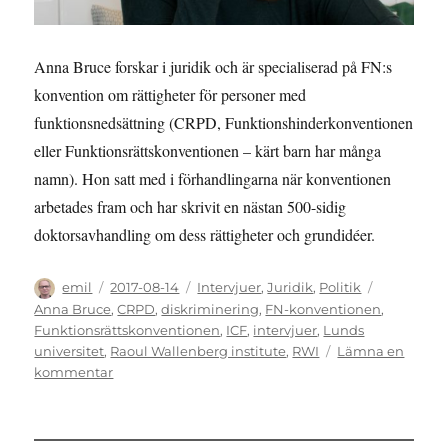
Anna Bruce forskar i juridik och är specialiserad på FN:s
konvention om rättigheter för personer med
funktionsnedsättning (CRPD, Funktionshinderkonventionen
eller Funktionsrättskonventionen – kärt barn har många
namn). Hon satt med i förhandlingarna när konventionen
arbetades fram och har skrivit en nästan 500-sidig
doktorsavhandling om dess rättigheter och grundidéer.
Författare
Publicerat
Kategorier
Etiketter
emil
2017-08-14
Intervjuer
,
Juridik
,
Politik
den
Anna Bruce
,
CRPD
,
diskriminering
,
FN-konventionen
,
Funktionsrättskonventionen
,
ICF
,
intervjuer
,
Lunds
universitet
,
Raoul Wallenberg institute
,
RWI
Lämna en
till
kommentar
INTERVJU:
Ett
rättighetsinstrument