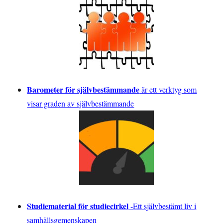
Barometer för självbestämmande
är ett verktyg som
visar graden av självbestämmande
Studiematerial för studiecirkel
-
Ett självbestämt liv i
samhällsgemenskapen