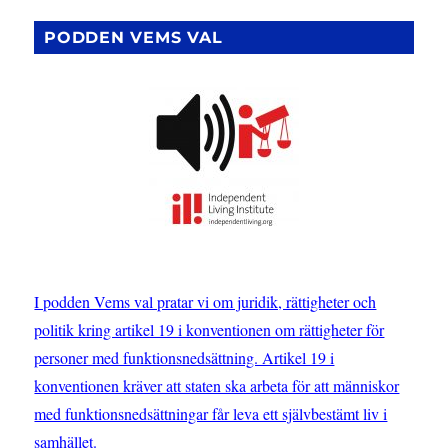
som
gör
PODDEN VEMS VAL
skillnad
–
Anna
Bruce
om
CRPD
I podden Vems val pratar vi om juridik, rättigheter och
politik kring artikel 19 i konventionen om rättigheter för
personer med funktionsnedsättning. Artikel 19 i
konventionen kräver att staten ska arbeta för att människor
med funktionsnedsättningar får leva ett självbestämt liv i
samhället.