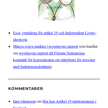
Essä: grunderna för artikel 19 och Independent Living-
ideologin
Många svaga punkter i regeringens rapport
som handlar
om
regeringens rapport till Förenta Nationernas
kommitté för konventionen om rättigheter för personer
med funktionsnedsättning
KOMMENTARER
liam johansson
om
Hur kan Artikel 19 implementeras i
Sverige?