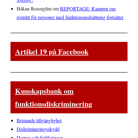
Håkan Rosenglim
om
REPORTAGE: Kampen om
rösträtt för personer med funktionsnedsättning fortsätter
Artikel 19 på Facebook
Kunskapsbank om
funktionsdiskriminering
Bristande tillgänglighet
Diskrimineringsskydd
Domar och förlikningar