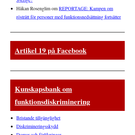
Håkan Rosenglim
om
REPORTAGE: Kampen om
rösträtt för personer med funktionsnedsättning fortsätter
Artikel 19 på Facebook
Kunskapsbank om
funktionsdiskriminering
Bristande tillgänglighet
Diskrimineringsskydd
Domar och förlikningar