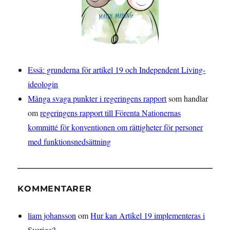
Essä: grunderna för artikel 19 och Independent Living-
ideologin
Många svaga punkter i regeringens rapport
som handlar
om
regeringens rapport till Förenta Nationernas
kommitté för konventionen om rättigheter för personer
med funktionsnedsättning
KOMMENTARER
liam johansson
om
Hur kan Artikel 19 implementeras i
Sverige?