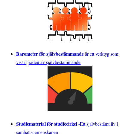
Barometer för självbestämmande
är ett verktyg som
visar graden av självbestämmande
Studiematerial för studiecirkel
-
Ett självbestämt liv i
samhällsgemenskapen