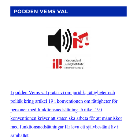
som
gör
PODDEN VEMS VAL
skillnad
–
Anna
Bruce
om
CRPD
I podden Vems val pratar vi om juridik, rättigheter och
politik kring artikel 19 i konventionen om rättigheter för
personer med funktionsnedsättning. Artikel 19 i
konventionen kräver att staten ska arbeta för att människor
med funktionsnedsättningar får leva ett självbestämt liv i
samhället.