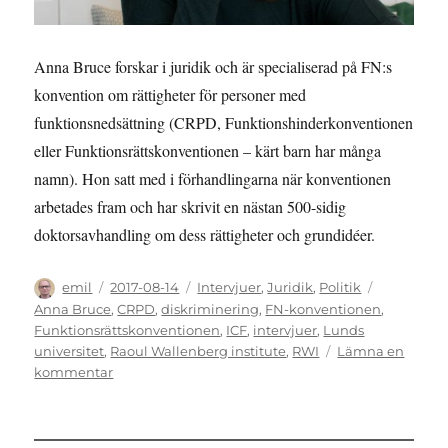
Anna Bruce forskar i juridik och är specialiserad på FN:s
konvention om rättigheter för personer med
funktionsnedsättning (CRPD, Funktionshinderkonventionen
eller Funktionsrättskonventionen – kärt barn har många
namn). Hon satt med i förhandlingarna när konventionen
arbetades fram och har skrivit en nästan 500-sidig
doktorsavhandling om dess rättigheter och grundidéer.
Författare
Publicerat
Kategorier
Etiketter
emil
2017-08-14
Intervjuer
,
Juridik
,
Politik
den
Anna Bruce
,
CRPD
,
diskriminering
,
FN-konventionen
,
Funktionsrättskonventionen
,
ICF
,
intervjuer
,
Lunds
universitet
,
Raoul Wallenberg institute
,
RWI
Lämna en
till
kommentar
INTERVJU:
Ett
rättighetsinstrument