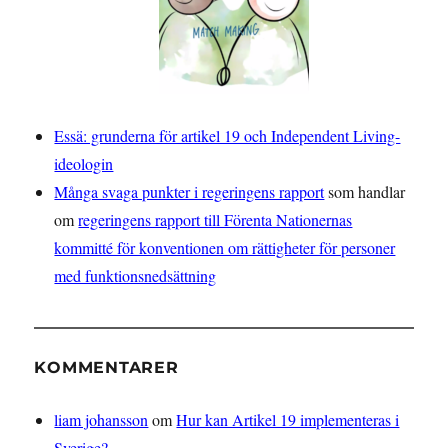
Essä: grunderna för artikel 19 och Independent Living-
ideologin
Många svaga punkter i regeringens rapport
som handlar
om
regeringens rapport till Förenta Nationernas
kommitté för konventionen om rättigheter för personer
med funktionsnedsättning
KOMMENTARER
liam johansson
om
Hur kan Artikel 19 implementeras i
Sverige?