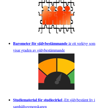
Barometer för självbestämmande
är ett verktyg som
visar graden av självbestämmande
Studiematerial för studiecirkel
-
Ett självbestämt liv i
samhällsgemenskapen