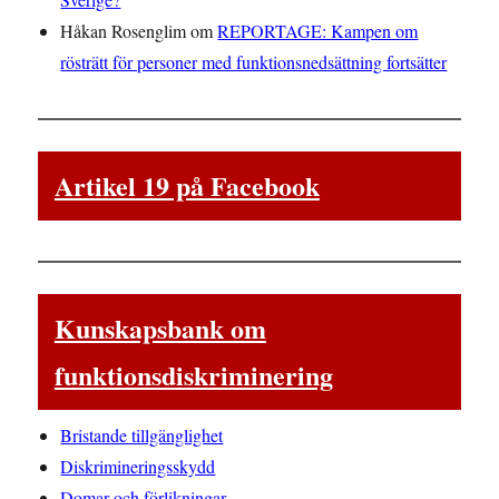
Håkan Rosenglim
om
REPORTAGE: Kampen om
rösträtt för personer med funktionsnedsättning fortsätter
Artikel 19 på Facebook
Kunskapsbank om
funktionsdiskriminering
Bristande tillgänglighet
Diskrimineringsskydd
Domar och förlikningar