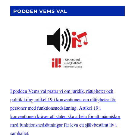
som
gör
PODDEN VEMS VAL
skillnad
–
Anna
Bruce
om
CRPD
I podden Vems val pratar vi om juridik, rättigheter och
politik kring artikel 19 i konventionen om rättigheter för
personer med funktionsnedsättning. Artikel 19 i
konventionen kräver att staten ska arbeta för att människor
med funktionsnedsättningar får leva ett självbestämt liv i
samhället.