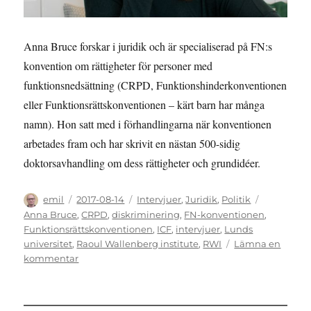
Anna Bruce forskar i juridik och är specialiserad på FN:s
konvention om rättigheter för personer med
funktionsnedsättning (CRPD, Funktionshinderkonventionen
eller Funktionsrättskonventionen – kärt barn har många
namn). Hon satt med i förhandlingarna när konventionen
arbetades fram och har skrivit en nästan 500-sidig
doktorsavhandling om dess rättigheter och grundidéer.
Författare
Publicerat
Kategorier
Etiketter
emil
2017-08-14
Intervjuer
,
Juridik
,
Politik
den
Anna Bruce
,
CRPD
,
diskriminering
,
FN-konventionen
,
Funktionsrättskonventionen
,
ICF
,
intervjuer
,
Lunds
universitet
,
Raoul Wallenberg institute
,
RWI
Lämna en
till
kommentar
INTERVJU:
Ett
rättighetsinstrument