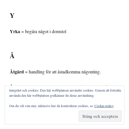
Y
Yrka
= begära något i domstol
Å
Åtgärd
= handling för att åstadkomma någonting.
Återställande av försutten tid
= om någon inte överklagat
Integritet och cookies: Den här webbplatsen använder cookies. Genom att fortsätta
ett avgörande i rätt tid och detta beror på ett oförutsett
använda den här webbplatsen godkänner du deras användning.
hinder, så kallat “laga förfall”, kan en ny tid för detta
Om du vill veta mer, inklusive hur du kontrollerar cookies, se:
Cookie-policy
beviljas.