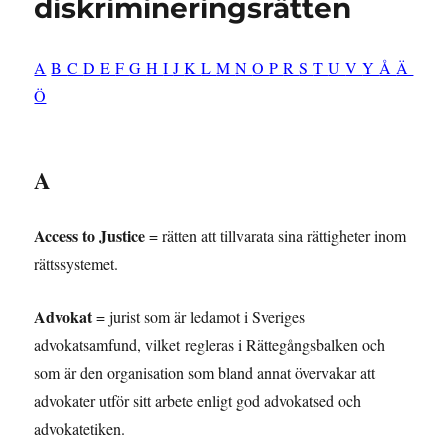
diskrimineringsrätten
A
B
C
D
E
F
G
H
I
J
K
L
M
N
O
P
R
S
T
U
V
Y
Å
Ä
Ö
A
Access to Justice
= rätten att tillvarata sina rättigheter inom
rättssystemet.
Advokat
= jurist som är ledamot i Sveriges
advokatsamfund, vilket regleras i Rättegångsbalken och
som är den organisation som bland annat övervakar att
advokater utför sitt arbete enligt god advokatsed och
advokatetiken.