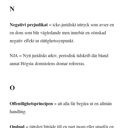
N
Negativt prejudikat
= icke-juridiskt uttryck som avser en
en dom som blir vägledande men innebär en oönskad
negativ effekt ur rättighetssynpunkt.
NJA = Nytt juridiskt arkiv, periodisk tidskrift där bland
annat Högsta domstolens domar refereras.
O
Offentlighetsprincipen
= att alla får begära ut en allmän
handling.
Ombud
= rättsligt biträde till en part inom eller utanför en