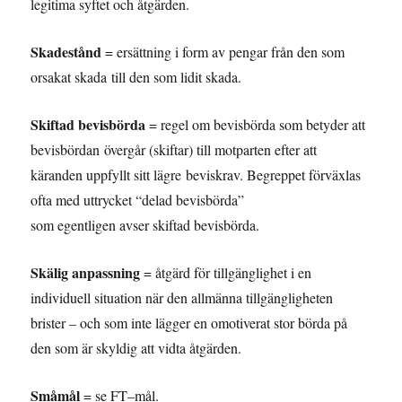
legitima syftet och åtgärden.
Skadestånd
= ersättning i form av pengar från den som
orsakat skada till den som lidit skada.
Skiftad bevisbörda
= regel om bevisbörda som betyder att
bevisbördan övergår (skiftar) till motparten efter att
käranden uppfyllt sitt lägre beviskrav. Begreppet förväxlas
ofta med uttrycket “delad bevisbörda”
som egentligen avser skiftad bevisbörda.
Skälig anpassning
= åtgärd för tillgänglighet i en
individuell situation när den allmänna tillgängligheten
brister – och som inte lägger en omotiverat stor börda på
den som är skyldig att vidta åtgärden.
Småmål
= se FT–mål.