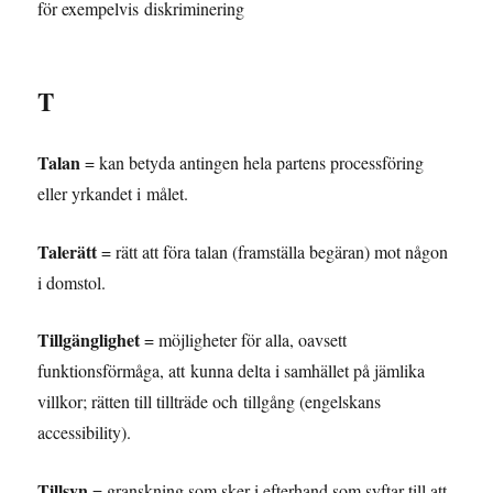
för exempelvis diskriminering
T
Talan
= kan betyda antingen hela partens processföring
eller yrkandet i målet.
Talerätt
= rätt att föra talan (framställa begäran) mot någon
i domstol.
Tillgänglighet
= möjligheter för alla, oavsett
funktionsförmåga, att kunna delta i samhället på jämlika
villkor; rätten till tillträde och tillgång (engelskans
accessibility).
Tillsyn
= granskning som sker i efterhand som syftar till att