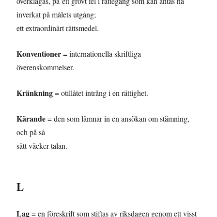
överklagas, på ett grovt fel i rättegång som kan antas ha
inverkat på målets utgång;
ett extraordinärt rättsmedel.
Konventioner
= internationella skriftliga
överenskommelser.
Kränkning
= otillåtet intrång i en rättighet.
Kärande
= den som lämnar in en ansökan om stämning,
och på så
sätt väcker talan.
L
Lag
= en föreskrift som stiftas av riksdagen genom ett visst