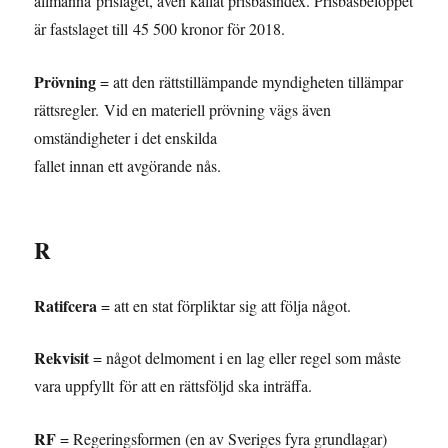
allmänna prisläget, även kallat prisbasindex. Prisbasbeloppet
är fastslaget till 45 500 kronor för 2018.
Prövning
= att den rättstillämpande myndigheten tillämpar
rättsregler. Vid en materiell prövning vägs även
omständigheter i det enskilda
fallet innan ett avgörande nås.
R
Ratifcera
= att en stat förpliktar sig att följa något.
Rekvisit
= något delmoment i en lag eller regel som måste
vara uppfyllt för att en rättsföljd ska inträffa.
RF
= Regeringsformen (en av Sveriges fyra grundlagar)