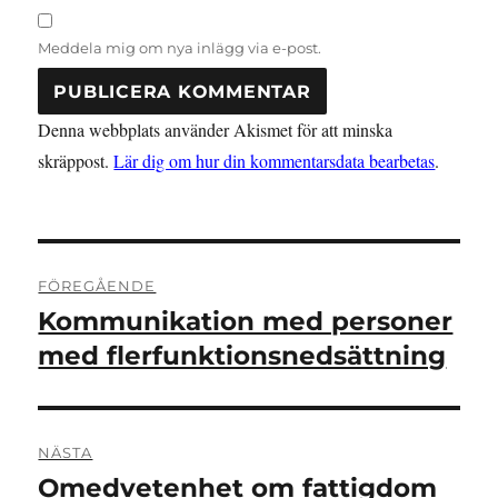
Meddela mig om nya inlägg via e-post.
Denna webbplats använder Akismet för att minska
skräppost.
Lär dig om hur din kommentarsdata bearbetas
.
Inläggsnavigering
FÖREGÅENDE
Kommunikation med personer
Föregående
inlägg:
med flerfunktionsnedsättning
NÄSTA
Omedvetenhet om fattigdom
Nästa