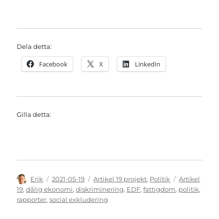
Dela detta:
Facebook
X
LinkedIn
Gilla detta:
Författare
Publicerat
Kategorier
Etiketter
Erik
2021-05-19
Artikel 19 projekt
,
Politik
Artikel
den
19
,
dålig ekonomi
,
diskriminering
,
EDF
,
fattigdom
,
politik
,
rapporter
,
social exkludering