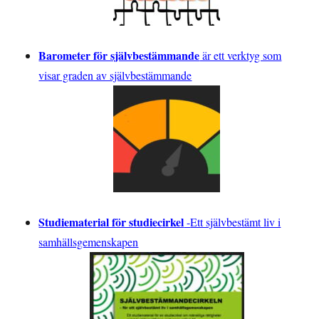
Barometer för självbestämmande
är ett verktyg som
visar graden av självbestämmande
Studiematerial för studiecirkel
-
Ett självbestämt liv i
samhällsgemenskapen