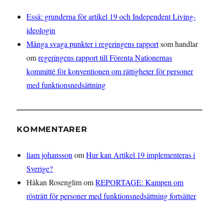
Essä: grunderna för artikel 19 och Independent Living-
ideologin
Många svaga punkter i regeringens rapport
som handlar
om
regeringens rapport till Förenta Nationernas
kommitté för konventionen om rättigheter för personer
med funktionsnedsättning
KOMMENTARER
liam johansson
om
Hur kan Artikel 19 implementeras i
Sverige?
Håkan Rosenglim
om
REPORTAGE: Kampen om
rösträtt för personer med funktionsnedsättning fortsätter