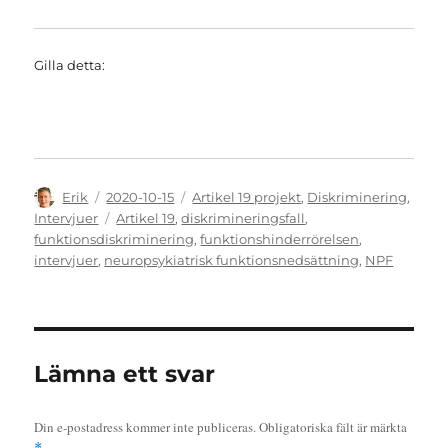
Gilla detta:
Författare
Publicerat
Kategorier
Erik
2020-10-15
Artikel 19 projekt
,
Diskriminering
,
den
Etiketter
Intervjuer
Artikel 19
,
diskrimineringsfall
,
funktionsdiskriminering
,
funktionshinderrörelsen
,
intervjuer
,
neuropsykiatrisk funktionsnedsättning
,
NPF
Lämna ett svar
Din e-postadress kommer inte publiceras.
Obligatoriska fält är märkta