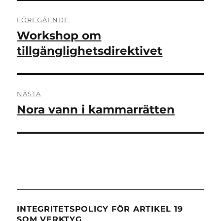
Inläggsnavigering
FÖREGÅENDE
Workshop om
Föregående
inlägg:
tillgänglighetsdirektivet
NÄSTA
Nora vann i kammarrätten
Nästa
inlägg:
INTEGRITETSPOLICY FÖR ARTIKEL 19
SOM VERKTYG