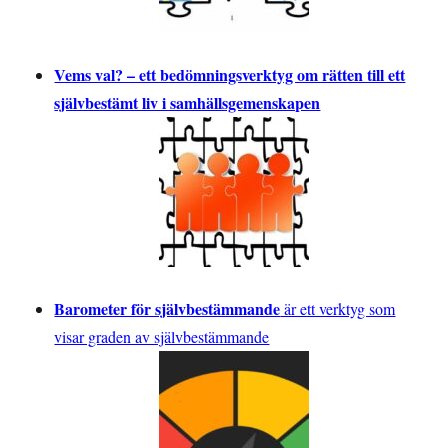
Vems val? – ett bedömningsverktyg om rätten till ett
självbestämt liv i samhällsgemenskapen
Barometer för självbestämmande
är ett verktyg som
visar graden av självbestämmande