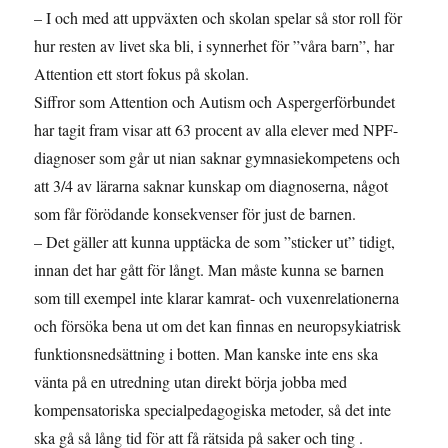
– I och med att uppväxten och skolan spelar så stor roll för
hur resten av livet ska bli, i synnerhet för ”våra barn”, har
Attention ett stort fokus på skolan.
Siffror som Attention och Autism och Aspergerförbundet
har tagit fram visar att 63 procent av alla elever med NPF-
diagnoser som går ut nian saknar gymnasiekompetens och
att 3/4 av lärarna saknar kunskap om diagnoserna, något
som får förödande konsekvenser för just de barnen.
– Det gäller att kunna upptäcka de som ”sticker ut” tidigt,
innan det har gått för långt. Man måste kunna se barnen
som till exempel inte klarar kamrat- och vuxenrelationerna
och försöka bena ut om det kan finnas en neuropsykiatrisk
funktionsnedsättning i botten. Man kanske inte ens ska
vänta på en utredning utan direkt börja jobba med
kompensatoriska specialpedagogiska metoder, så det inte
ska gå så lång tid för att få rätsida på saker och ting .