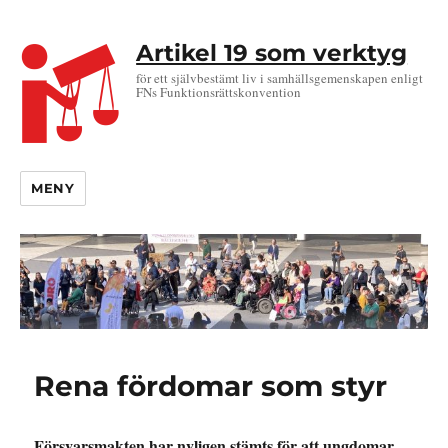
Artikel 19 som verktyg
för ett självbestämt liv i samhällsgemenskapen enligt
FNs Funktionsrättskonvention
MENY
Rena fördomar som styr
Försvarsmakten har nyligen stämts för att ungdomar