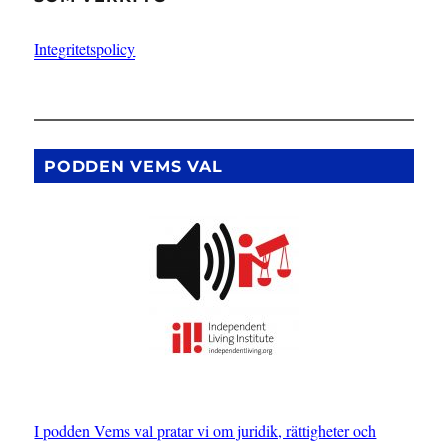
Integritetspolicy
PODDEN VEMS VAL
I podden Vems val pratar vi om juridik, rättigheter och