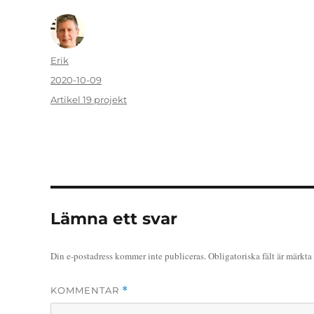
Författare
Erik
Publicerat
2020-10-09
den
Kategorier
Artikel 19 projekt
Lämna ett svar
Din e-postadress kommer inte publiceras.
Obligatoriska fält är märkta
KOMMENTAR
*