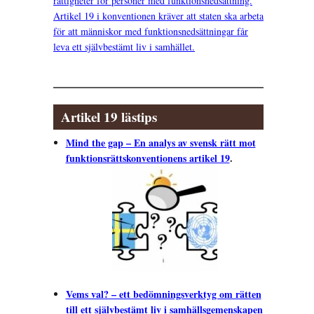
rättigheter för personer med funktionsnedsättning.
Artikel 19 i konventionen kräver att staten ska arbeta
för att människor med funktionsnedsättningar får
leva ett självbestämt liv i samhället.
Artikel 19 lästips
Mind the gap – En analys av svensk rätt mot
funktionsrättskonventionens artikel 19
.
Vems val? – ett bedömningsverktyg om rätten
till ett självbestämt liv i samhällsgemenskapen