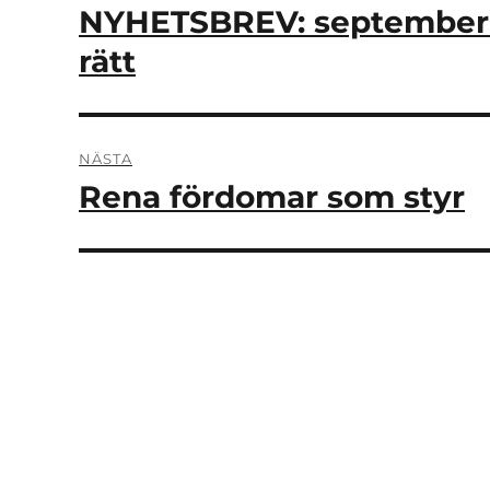
NYHETSBREV: september 
Föregående
inlägg:
rätt
NÄSTA
Rena fördomar som styr
Nästa
inlägg: