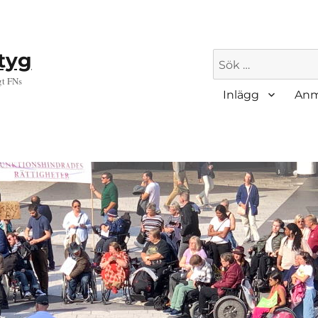
ktyg
Sök
efter:
gt FNs
Inlägg
Anm