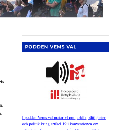
PODDEN VEMS VAL
ets
n.
a.
I podden Vems val pratar vi om juridik, rättigheter
och politik kring artikel 19 i konventionen om