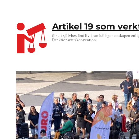
Artikel 19 som ver
för ett självbestämt liv i samhällsgemenskapen enli
Funktionsrättskonvention