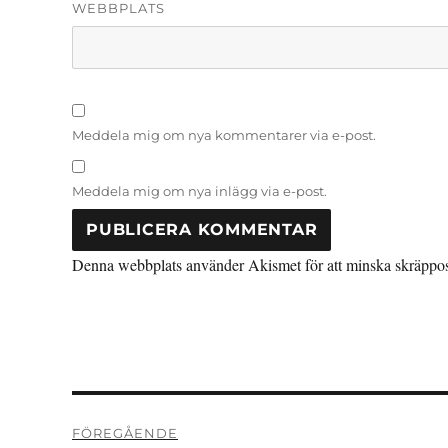
WEBBPLATS
Meddela mig om nya kommentarer via e-post.
Meddela mig om nya inlägg via e-post.
Denna webbplats använder Akismet för att minska skräppo
Inläggsnavigering
FÖREGÅENDE