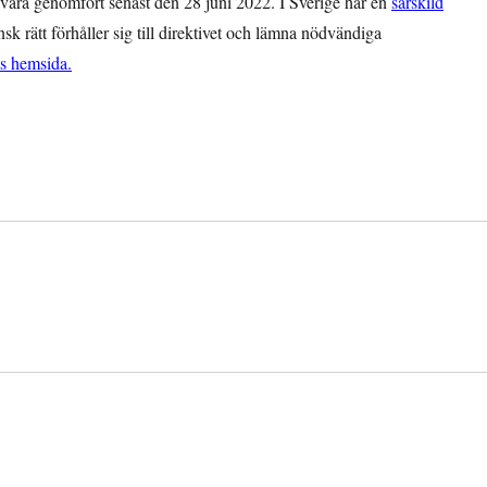
s vara genomfört senast den 28 juni 2022. I Sverige har en
särskild
ensk rätt förhåller sig till direktivet och lämna nödvändiga
s hemsida.