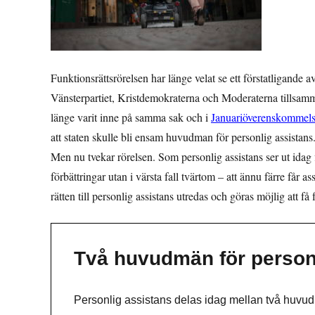
Funktionsrättsrörelsen har länge velat se ett förstatligande a
Vänsterpartiet, Kristdemokraterna och Moderaterna tillsam
länge varit inne på samma sak och i
Januariöverenskommels
att staten skulle bli ensam huvudman för personlig assistans
Men nu tvekar rörelsen. Som personlig assistans ser ut idag fi
förbättringar utan i värsta fall tvärtom – att ännu färre får as
rätten till personlig assistans utredas och göras möjlig att f
Två huvudmän för person
Personlig assistans delas idag mellan två huv