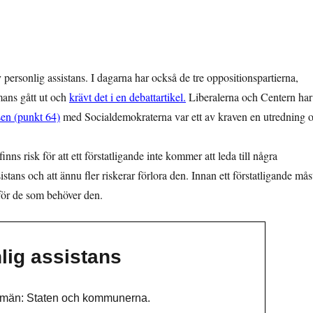
v personlig assistans. I dagarna har också de tre oppositionspartierna,
mans gått ut och
krävt det i en debattartikel.
Liberalerna och Centern har
en (punkt 64)
med Socialdemokraterna var ett av kraven en utredning 
.
nns risk för att ett förstatligande inte kommer att leda till några
sistans och att ännu fler riskerar förlora den. Innan ett förstatligande mås
å för de som behöver den.
lig assistans
udmän: Staten och kommunerna.