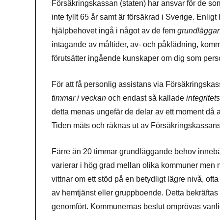
Försäkringskassan (staten) har ansvar för de som
inte fyllt 65 år samt är försäkrad i Sverige. En
hjälpbehovet ingå i något av de fem
grundlägga
intagande av måltider, av- och påklädning, ko
förutsätter ingående kunskaper om dig som pers
För att få personlig assistans via Försäkringsk
timmar i veckan
och endast så kallade
integrite
detta menas ungefär de delar av ett moment då a
Tiden mäts och räknas ut av Försäkringskassan
Färre än 20 timmar grundläggande behov innebär
varierar i hög grad mellan olika kommuner men 
vittnar om ett stöd på en betydligt lägre nivå, of
av hemtjänst eller gruppboende. Detta bekräftas
genomfört. Kommunernas beslut omprövas vanlig