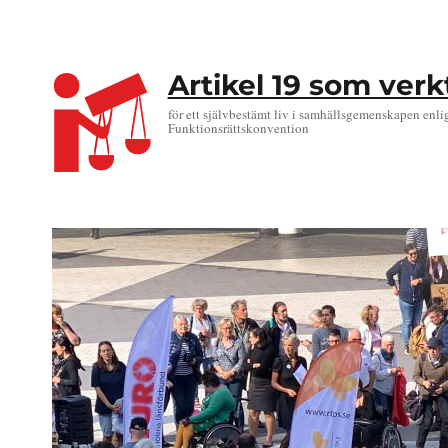
Artikel 19 som ver
för ett självbestämt liv i samhällsgemenskapen enli
Funktionsrättskonvention