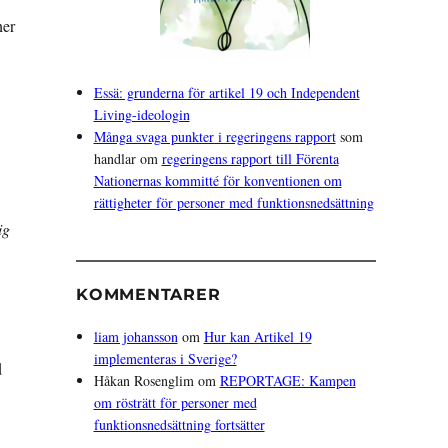
ner
Essä: grunderna för artikel 19 och Independent
Living-ideologin
Många svaga punkter i regeringens rapport
som
handlar om
regeringens rapport till Förenta
Nationernas kommitté för konventionen om
rättigheter för personer med funktionsnedsättning
ig
KOMMENTARER
liam johansson
om
Hur kan Artikel 19
implementeras i Sverige?
d
Håkan Rosenglim
om
REPORTAGE: Kampen
om rösträtt för personer med
funktionsnedsättning fortsätter