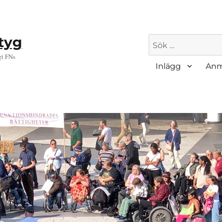
ktyg
Sök
efter:
gt FNs
Inlägg
Anm