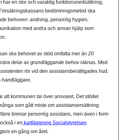
 har en stor och varaktig funktionsnedsättning,
ligt Försäkringskassans bedömningsmetod ska
nde behoven
: andning, personlig hygien,
mmunikation med andra och annan hjälp som
on.
assan ska behovet av stöd omfatta mer än
20
tsnära delar av grundläggande behov
räknas. Med
ssistenten rör vid den assistansberättigades hud.
s handläggare.
 att kommunen tar över ansvaret. Det stödet
många som gått miste om assistansersättning
ta färre timmar personlig assistans, men även i form
 också i en
kartläggning Socialstyrelsen
tvis en gång om året.