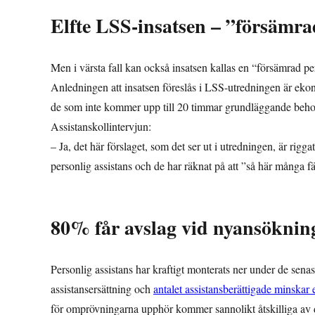
Elfte LSS-insatsen – ”försämra
Men i värsta fall kan också insatsen kallas en “försämrad pe
Anledningen att insatsen föreslås i LSS-utredningen är ekono
de som inte kommer upp till 20 timmar grundläggande behov
Assistanskollintervjun:
– Ja, det här förslaget, som det ser ut i utredningen, är riggat
personlig assistans och de har räknat på att ”så här många 
80% får avslag vid nyansökning
Personlig assistans har kraftigt monterats ner under de senas
assistansersättning och
antalet assistansberättigade minskar 
för omprövningarna upphör kommer sannolikt åtskilliga av d