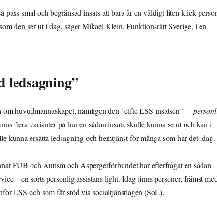
så pass smal och begränsad insats att bara är en väldigt liten klick perso
som den ser ut i dag, säger Mikael Klein, Funktionsrätt Sverige, i en
ad ledsagning”
onen om huvudmannaskapet, nämligen den ”elfte LSS-insatsen” –
personl
inns flera varianter på hur en sådan insats skulle kunna se ut och kan i
lle kunna ersätta ledsagning och hemtjänst för många som har det idag.
annat FUB och Autism och Aspergerförbundet har efterfrågat en sådan
vice – en sorts personlig assistans light. Idag finns personer, främst me
anför LSS och som får stöd via socialtjänstlagen (SoL).