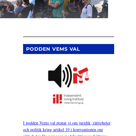
PODDEN VEMS VAL
.
I podden Vems val pratar vi om juridik, rättigheter
och politik kring artikel 19 i konventionen om