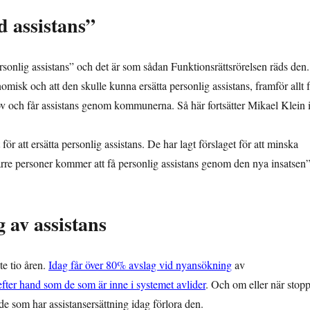
d assistans”
rsonlig assistans” och det är som sådan Funktionsrättsrörelsen räds den.
misk och att den skulle kunna ersätta personlig assistans, framför allt 
 och får assistans genom kommunerna. Så här fortsätter Mikael Klein 
 för att ersätta personlig assistans. De har lagt förslaget för att minska
färre personer kommer att få personlig assistans genom den nya insatsen”
 av assistans
te tio åren.
Idag får över 80% avslag vid nyansökning
av
efter hand som de som är inne i systemet avlider
. Och om eller när stopp
e som har assistansersättning idag förlora den.