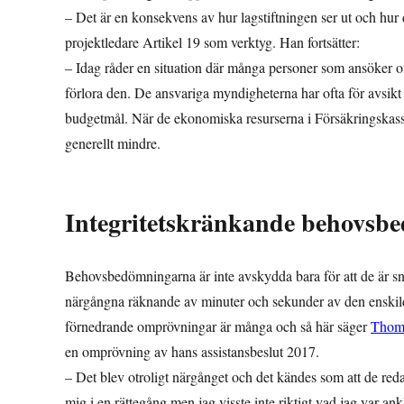
– Det är en konsekvens av hur lagstiftningen ser ut och hur 
projektledare Artikel 19 som verktyg. Han fortsätter:
– Idag råder en situation där många personer som ansöker om 
förlora den. De ansvariga myndigheterna har ofta för avsikt 
budgetmål. När de ekonomiska resurserna i Försäkringskassan
generellt mindre.
Integritetskränkande behovsb
Behovsbedömningarna är inte avskydda bara för att de är snä
närgångna räknande av minuter och sekunder av den enskil
förnedrande omprövningar är många och så här säger
Thoma
en omprövning av hans assistansbeslut 2017.
– Det blev otroligt närgånget och det kändes som att de red
mig i en rättegång men jag visste inte riktigt vad jag var 