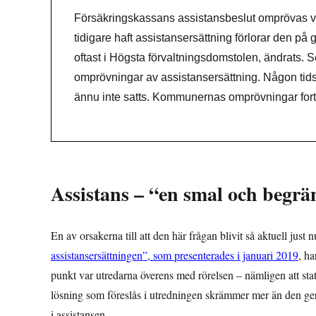
Försäkringskassans assistansbeslut omprövas var
tidigare haft assistansersättning förlorar den på 
oftast i Högsta förvaltningsdomstolen, ändrats. S
omprövningar av assistansersättning. Någon tids
ännu inte satts. Kommunernas omprövningar forts
Assistans – “en smal och begrä
En av orsakerna till att den här frågan blivit så aktuell just
assistansersättningen”, som presenterades i januari 2019
, ha
punkt var utredarna överens med rörelsen – nämligen att st
lösning som föreslås i utredningen skrämmer mer än den ger 
i assistansen.