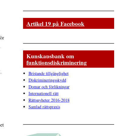
Artikel 19 på Facebook
för
i
Kunskapsbank om
funktionsdiskriminering
.
Bristande tillgänglighet
Diskrimineringsskydd
Domar och förlikningar
Internationell rätt
Rättsnyheter 2016-2018
Samlad rättspraxis
et