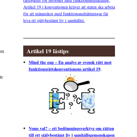
rättigheter för personer med funktionsnedsättning.
Artikel 19 i konventionen kräver att staten ska arbeta
för att människor med funktionsnedsättningar får
leva ett självbestämt liv i samhället.
Artikel 19 lästips
om
Mind the gap – En analys av svensk rätt mot
funktionsrättskonventionens artikel 19
.
te
Vems val? – ett bedömningsverktyg om rätten
till ett självbestämt liv i samhällsgemenskapen