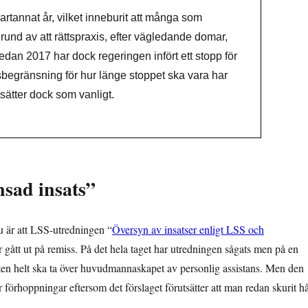
tannat år, vilket inneburit att många som
grund av att rättspraxis, efter vägledande domar,
edan 2017 har dock regeringen infört ett stopp för
begränsning för hur länge stoppet ska vara har
ätter dock som vanligt.
nsad insats”
 nu är att LSS-utredningen “
Översyn av insatser enligt LSS och
r gått ut på remiss. På det hela taget har utredningen sågats men på en
aten helt ska ta över huvudmannaskapet av personlig assistans. Men den
förhoppningar eftersom det förslaget förutsätter att man redan skurit hå