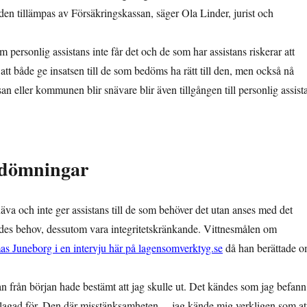
den tillämpas av Försäkringskassan, säger Ola Linder, jurist och
personlig assistans inte får det och de som har assistans riskerar att
att både ge insatsen till de som bedöms ha rätt till den, men också nå
 eller kommunen blir snävare blir även tillgången till personlig assist
edömningar
va och inte ger assistans till de som behöver det utan anses med det
des behov, dessutom vara integritetskränkande. Vittnesmålen om
s Juneborg i en intervju här på lagensomverktyg.se
då han berättade 
an från början hade bestämt att jag skulle ut. Det kändes som jag befann
anklagad för. Den där misstänksamheten… jag kände mig verkligen som at