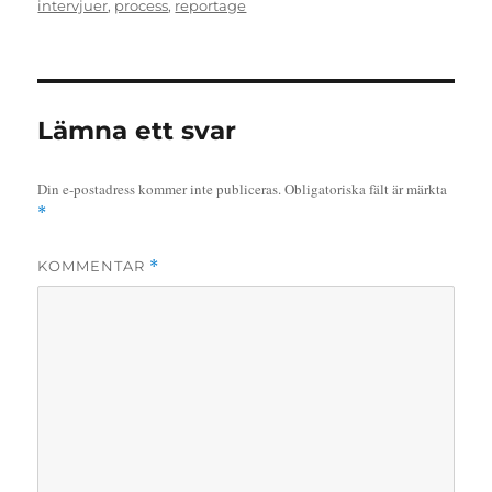
den
intervjuer
,
process
,
reportage
Lämna ett svar
Din e-postadress kommer inte publiceras.
Obligatoriska fält är märkta
*
KOMMENTAR
*