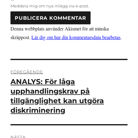
Meddela mig om nya inlägg via e-post.
Denna webbplats använder Akismet för att minska
skräppost.
Lär dig om hur din kommentarsdata bearbetas
.
Inläggsnavigering
FÖREGÅENDE
ANALYS: För låga
Föregående
inlägg:
upphandlingskrav på
tillgänglighet kan utgöra
diskriminering
NÄSTA