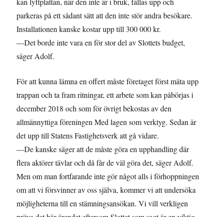
kan lyftplattan, när den inte är i bruk, fällas upp och
parkeras på ett sådant sätt att den inte stör andra besökare.
Installationen kanske kostar upp till 300 000 kr.
—Det borde inte vara en för stor del av Slottets budget,
säger Adolf.
För att kunna lämna en offert måste företaget först mäta upp
trappan och ta fram ritningar, ett arbete som kan påbörjas i
december 2018 och som för övrigt bekostas av den
allmännyttiga föreningen Med lagen som verktyg. Sedan är
det upp till Statens Fastighetsverk att gå vidare.
—De kanske säger att de måste göra en upphandling där
flera aktörer tävlar och då får de väl göra det, säger Adolf.
Men om man fortfarande inte gör något alls i förhoppningen
om att vi försvinner av oss själva, kommer vi att undersöka
möjligheterna till en stämningsansökan. Vi vill verkligen
pröva det här ärendet eftersom Slottet som sagt är en viktig