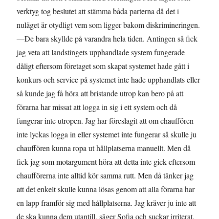
verktyg tog beslutet att stämma båda parterna då det i
nuläget är otydligt vem som ligger bakom diskrimineringen.
—De bara skyllde på varandra hela tiden. Antingen så fick
jag veta att landstingets upphandlade system fungerade
dåligt eftersom företaget som skapat systemet hade gått i
konkurs och service på systemet inte hade upphandlats eller
så kunde jag få höra att bristande utrop kan bero på att
förarna har missat att logga in sig i ett system och då
fungerar inte utropen. Jag har föreslagit att om chauffören
inte lyckas logga in eller systemet inte fungerar så skulle ju
chauffören kunna ropa ut hållplatserna manuellt. Men då
fick jag som motargument höra att detta inte gick eftersom
chaufförerna inte alltid kör samma rutt. Men då tänker jag
att det enkelt skulle kunna lösas genom att alla förarna har
en lapp framför sig med hållplatserna. Jag kräver ju inte att
de ska kunna dem utantill, säger Sofia och suckar irriterat.