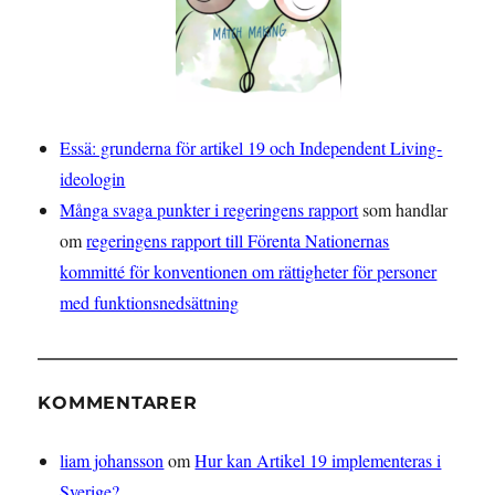
Essä: grunderna för artikel 19 och Independent Living-
ideologin
Många svaga punkter i regeringens rapport
som handlar
om
regeringens rapport till Förenta Nationernas
kommitté för konventionen om rättigheter för personer
med funktionsnedsättning
KOMMENTARER
liam johansson
om
Hur kan Artikel 19 implementeras i
Sverige?