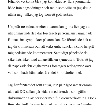
följande veckorna blev jag kontaktad av flera journalister
både från dagstidningar och radio som ville att jag skulle
uttala mig, vilket jag tog som ett gott tecken.
Ungefär tre månader efter att anmälan gjorts fick jag ett
utredningsunderlag där företagets personalansvariga hade
lämnat sina synpunkter på anmälan. De förnekade helt att
jag diskriminerats och att verksamhetschefen skulle ha gett
mig nedsättande kommentarer. Samtidigt påpekade de
säkerhetsrisker med att anställa en synnedsatt. Trots att jag
då påpekade felaktigheterna i företagets redogörelse över
vad som hade hänt lades ärendet kort därefter ned.
Jag har förstått det som att jag inte på något sätt är ensam,
utan att DO sällan går vidare med ärenden som gäller
diskriminering av personer med funktionsnedsättning. Dock
finns det ändå de som har lyckats driva sina egna ärenden