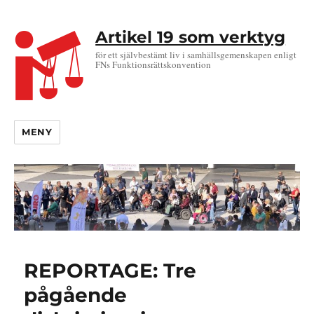
Artikel 19 som verktyg
för ett självbestämt liv i samhällsgemenskapen enligt
FNs Funktionsrättskonvention
MENY
REPORTAGE: Tre
pågående