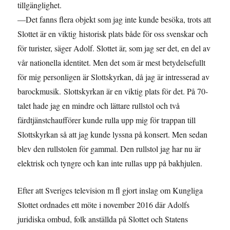
tillgänglighet.
—Det fanns flera objekt som jag inte kunde besöka, trots att
Slottet är en viktig historisk plats både för oss svenskar och
för turister, säger Adolf. Slottet är, som jag ser det, en del av
vår nationella identitet. Men det som är mest betydelsefullt
för mig personligen är Slottskyrkan, då jag är intresserad av
barockmusik. Slottskyrkan är en viktig plats för det. På 70-
talet hade jag en mindre och lättare rullstol och två
färdtjänstchaufförer kunde rulla upp mig för trappan till
Slottskyrkan så att jag kunde lyssna på konsert. Men sedan
blev den rullstolen för gammal. Den rullstol jag har nu är
elektrisk och tyngre och kan inte rullas upp på bakhjulen.
Efter att Sveriges television m fl gjort inslag om Kungliga
Slottet ordnades ett möte i november 2016 där Adolfs
juridiska ombud, folk anställda på Slottet och Statens