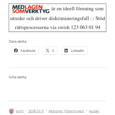
är en ideell förening som
utreder och driver diskrimineringsfall
Stöd
rättsprocesserna via swish 123 063 01 94
Dela detta:
Facebook
X
LinkedIn
Gilla detta:
Författare
Publicerat
Kategorier
Etiketter
emil
2018-12-11
Aktioner
,
Föreningen
guide
,