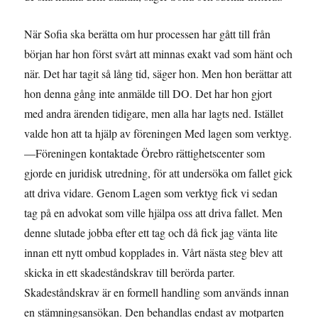
När Sofia ska berätta om hur processen har gått till från
början har hon först svårt att minnas exakt vad som hänt och
när. Det har tagit så lång tid, säger hon. Men hon berättar att
hon denna gång inte anmälde till DO. Det har hon gjort
med andra ärenden tidigare, men alla har lagts ned. Istället
valde hon att ta hjälp av föreningen Med lagen som verktyg.
—Föreningen kontaktade Örebro rättighetscenter som
gjorde en juridisk utredning, för att undersöka om fallet gick
att driva vidare. Genom Lagen som verktyg fick vi sedan
tag på en advokat som ville hjälpa oss att driva fallet. Men
denne slutade jobba efter ett tag och då fick jag vänta lite
innan ett nytt ombud kopplades in. Vårt nästa steg blev att
skicka in ett skadeståndskrav till berörda parter.
Skadeståndskrav är en formell handling som används innan
en stämningsansökan. Den behandlas endast av motparten