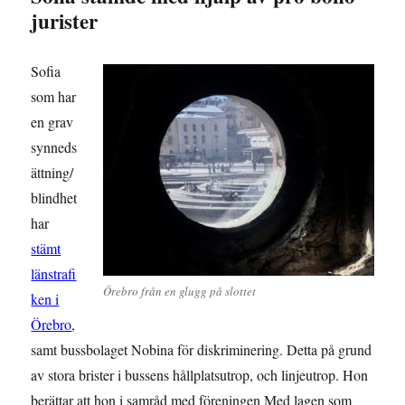
jurister
Sofia
som har
en grav
synneds
ättning/
blindhet
har
stämt
länstrafi
Örebro från en glugg på slottet
ken i
Örebro
,
samt bussbolaget Nobina för diskriminering. Detta på grund
av stora brister i bussens hållplatsutrop, och linjeutrop. Hon
berättar att hon i samråd med föreningen Med lagen som