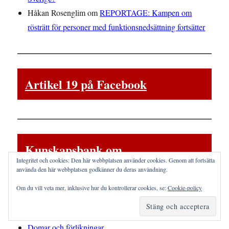
Håkan Rosenglim
om
REPORTAGE: Kampen om
rösträtt för personer med funktionsnedsättning fortsätter
Artikel 19 på Facebook
Kunskapsbank om
Integritet och cookies: Den här webbplatsen använder cookies. Genom att fortsätta
funktionsdiskriminering
använda den här webbplatsen godkänner du deras användning.
Om du vill veta mer, inklusive hur du kontrollerar cookies, se:
Cookie-policy
Bristande tillgänglighet
Diskrimineringsskydd
Domar och förlikningar