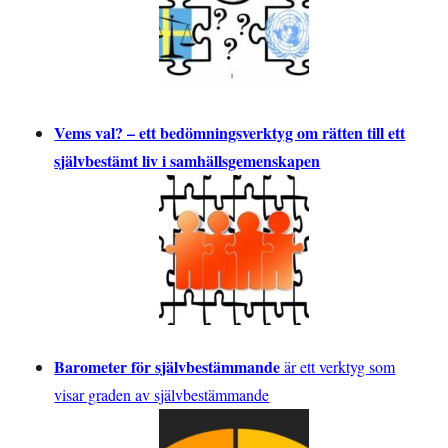
Vems val? – ett bedömningsverktyg om rätten till ett
självbestämt liv i samhällsgemenskapen
Barometer för självbestämmande
är ett verktyg som
visar graden av självbestämmande