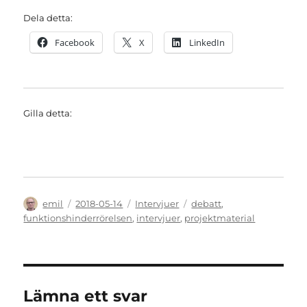
Dela detta:
Facebook
X
LinkedIn
Gilla detta:
Författare
Publicerat
Kategorier
Etiketter
emil
2018-05-14
Intervjuer
debatt
,
den
funktionshinderrörelsen
,
intervjuer
,
projektmaterial
Lämna ett svar