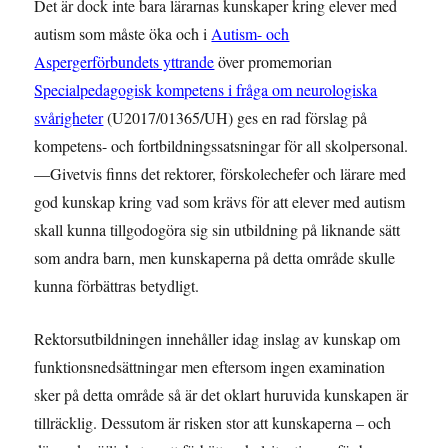
Det är dock inte bara lärarnas kunskaper kring elever med
autism som måste öka och i
Autism- och
Aspergerförbundets yttrande
över promemorian
Specialpedagogisk kompetens i fråga om neurologiska
svårigheter
(U2017/01365/UH) ges en rad förslag på
kompetens- och fortbildningssatsningar för all skolpersonal.
—Givetvis finns det rektorer, förskolechefer och lärare med
god kunskap kring vad som krävs för att elever med autism
skall kunna tillgodogöra sig sin utbildning på liknande sätt
som andra barn, men kunskaperna på detta område skulle
kunna förbättras betydligt.
Rektorsutbildningen innehåller idag inslag av kunskap om
funktionsnedsättningar men eftersom ingen examination
sker på detta område så är det oklart huruvida kunskapen är
tillräcklig. Dessutom är risken stor att kunskaperna – och