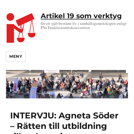
Artikel 19 som verktyg
för ett självbestämt liv i samhällsgemenskapen enligt
FNs Funktionsrättskonvention
MENY
INTERVJU: Agneta Söder
– Rätten till utbildning