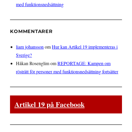
med funktionsnedsättning
KOMMENTARER
liam johansson
om
Hur kan Artikel 19 implementeras i
Sverige?
Håkan Rosenglim
om
REPORTAGE: Kampen om
rösträtt för personer med funktionsnedsättning fortsätter
Artikel 19 på Facebook