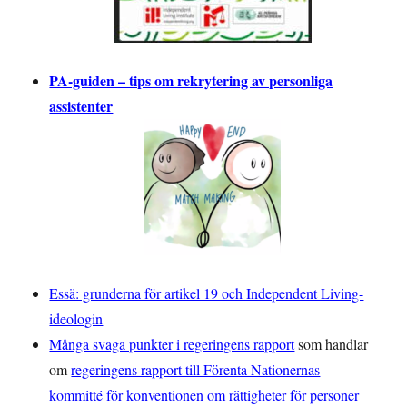
PA-guiden – tips om rekrytering av personliga
assistenter
Essä: grunderna för artikel 19 och Independent Living-
ideologin
Många svaga punkter i regeringens rapport
som handlar
om
regeringens rapport till Förenta Nationernas
kommitté för konventionen om rättigheter för personer