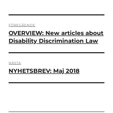
Inläggsnavigering
FÖREGÅENDE
OVERVIEW: New articles about
Föregående
inlägg:
Disability Discrimination Law
NÄSTA
NYHETSBREV: Maj 2018
Nästa
inlägg: