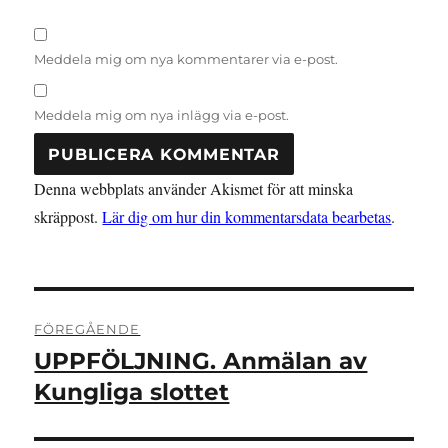
Meddela mig om nya kommentarer via e-post.
Meddela mig om nya inlägg via e-post.
Denna webbplats använder Akismet för att minska
skräppost.
Lär dig om hur din kommentarsdata bearbetas
.
Inläggsnavigering
FÖREGÅENDE
UPPFÖLJNING. Anmälan av
Föregående
inlägg:
Kungliga slottet