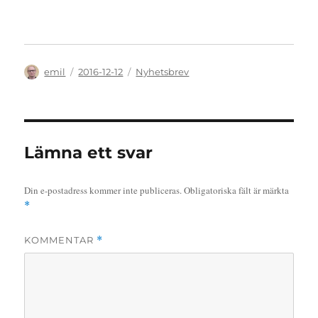
Författare
Publicerat
Kategorier
emil
2016-12-12
Nyhetsbrev
den
Lämna ett svar
Din e-postadress kommer inte publiceras.
Obligatoriska fält är märkta
*
KOMMENTAR
*