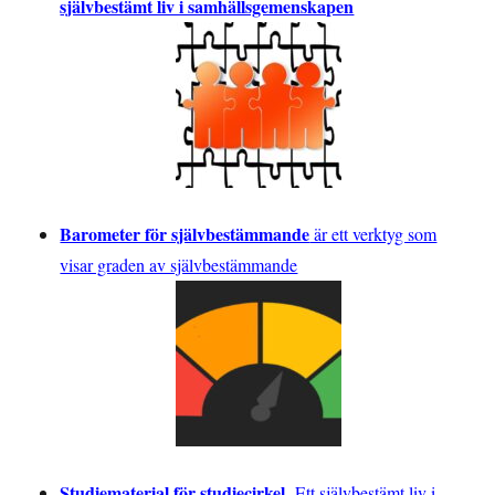
självbestämt liv i samhällsgemenskapen
Barometer för självbestämmande
är ett verktyg som
visar graden av självbestämmande
Studiematerial för studiecirkel
-
Ett självbestämt liv i