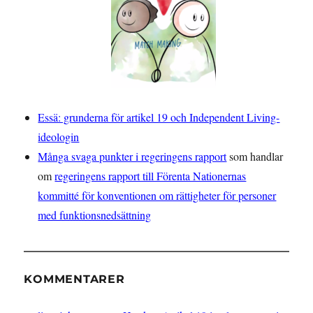
Essä: grunderna för artikel 19 och Independent Living-
ideologin
Många svaga punkter i regeringens rapport
som handlar
om
regeringens rapport till Förenta Nationernas
kommitté för konventionen om rättigheter för personer
med funktionsnedsättning
KOMMENTARER