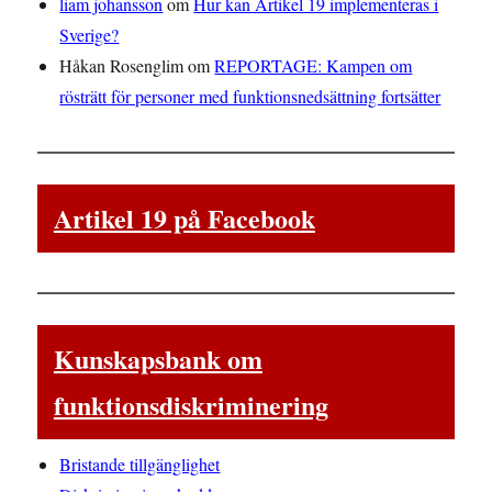
liam johansson
om
Hur kan Artikel 19 implementeras i
Sverige?
Håkan Rosenglim
om
REPORTAGE: Kampen om
rösträtt för personer med funktionsnedsättning fortsätter
Artikel 19 på Facebook
Kunskapsbank om
funktionsdiskriminering
Bristande tillgänglighet