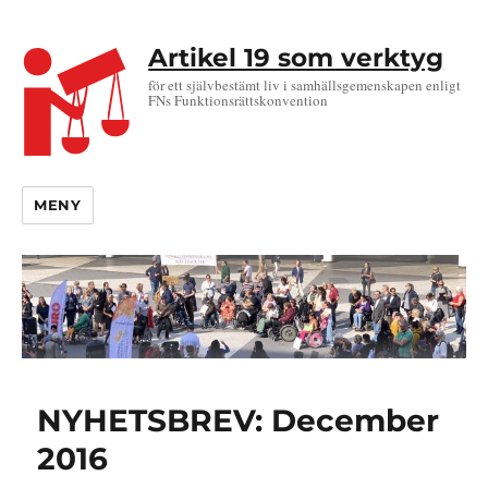
Artikel 19 som verktyg
för ett självbestämt liv i samhällsgemenskapen enligt
FNs Funktionsrättskonvention
MENY
NYHETSBREV: December
2016