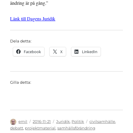
ändring är på gång.”
Länk till Dagens Juridik
Dela detta:
Facebook
X
LinkedIn
Gilla detta:
Författare
Publicerat
Kategorier
Etiketter
emil
2016-11-21
Juridik
,
Politik
civilsamhälle
,
den
debatt
,
projektmaterial
,
samhällsförändring