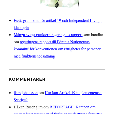
Essä: grunderna för artikel 19 och Independent Living-
ideologin
Många svaga punkter i regeringens rapport
som handlar
om
regeringens rapport till Förenta Nationernas
kommitté för konventionen om rättigheter för personer
med funktionsnedsättning
KOMMENTARER
liam johansson
om
Hur kan Artikel 19 implementeras i
Sverige?
Håkan Rosenglim
om
REPORTAGE: Kampen om
rösträtt för personer med funktionsnedsättning fortsätter