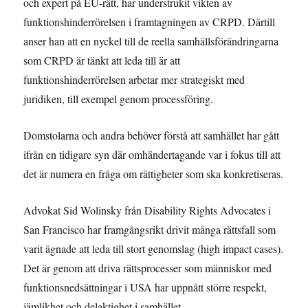
och expert på EU-rätt, har understrukit vikten av
funktionshinderrörelsen i framtagningen av CRPD. Därtill
anser han att en nyckel till de reella samhällsförändringarna
som CRPD är tänkt att leda till är att
funktionshinderrörelsen arbetar mer strategiskt med
juridiken, till exempel genom processföring.
Domstolarna och andra behöver förstå att samhället har gått
ifrån en tidigare syn där omhändertagande var i fokus till att
det är numera en fråga om rättigheter som ska konkretiseras.
Advokat Sid Wolinsky från Disability Rights Advocates i
San Francisco har framgångsrikt drivit många rättsfall som
varit ägnade att leda till stort genomslag (high impact cases).
Det är genom att driva rättsprocesser som människor med
funktionsnedsättningar i USA har uppnått större respekt,
jämlikhet och delaktighet i samhället.