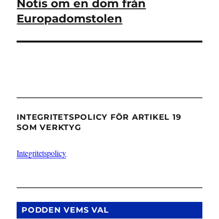
Notis om en dom från
Nästa
inlägg:
Europadomstolen
INTEGRITETSPOLICY FÖR ARTIKEL 19
SOM VERKTYG
Integritetspolicy
PODDEN VEMS VAL