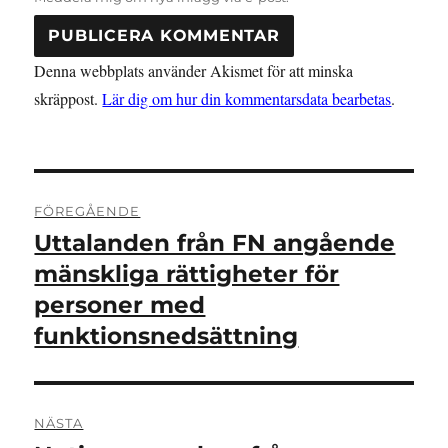
Denna webbplats använder Akismet för att minska
skräppost.
Lär dig om hur din kommentarsdata bearbetas
.
Inläggsnavigering
FÖREGÅENDE
Uttalanden från FN angående
Föregående
inlägg:
mänskliga rättigheter för
personer med
funktionsnedsättning
NÄSTA