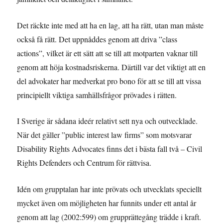
Det räckte inte med att ha en lag, att ha rätt, utan man måste
också få rätt. Det uppnåddes genom att driva ”class
actions”, vilket är ett sätt att se till att motparten vaknar till
genom att höja kostnadsriskerna. Därtill var det viktigt att en
del advokater har medverkat pro bono för att se till att vissa
principiellt viktiga samhällsfrågor prövades i rätten.
I Sverige är sådana ideér relativt sett nya och outvecklade.
När det gäller ”public interest law firms” som motsvarar
Disability Rights Advocates finns det i bästa fall två – Civil
Rights Defenders och Centrum för rättvisa.
Idén om grupptalan har inte prövats och utvecklats speciellt
mycket även om möjligheten har funnits under ett antal år
genom att lag (2002:599) om grupprättegång trädde i kraft.