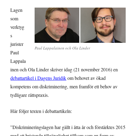
Lagen
som
verktyg
s
jurister
Paul Lappalainen och Ola Linder
Paul
Lappala
inen och Ola Linder skriver idag (21 november 2016) en
debattartikel i Dagens Juridik
om behovet av ökad
kompetens om diskriminering, men framför ett behov av
tydligare rättspraxis.
Här följer texten i debattartikeln:
”Diskrimineringslagen har gällt i åtta år och förstärktes 2015
med att bristande tillgänglighet tillkom som en form av