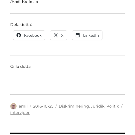
/Emil Erdtman
Dela detta:
Facebook
X
LinkedIn
Gilla detta:
Författare
Publicerat
Kategorier
Etike
emil
2016-10-25
Diskriminering
,
Juridik
,
Politik
den
intervjuer