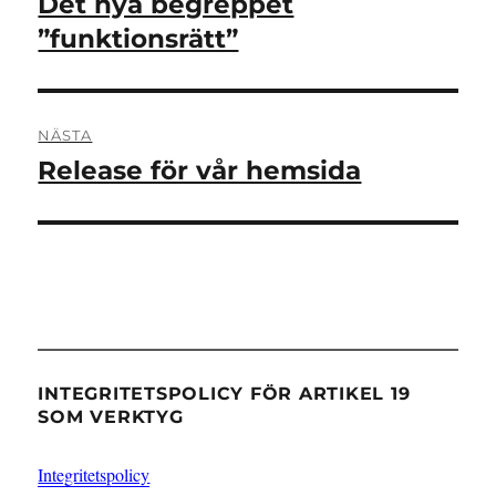
Det nya begreppet
Föregående
inlägg:
”funktionsrätt”
NÄSTA
Release för vår hemsida
Nästa
inlägg:
INTEGRITETSPOLICY FÖR ARTIKEL 19
SOM VERKTYG
Integritetspolicy