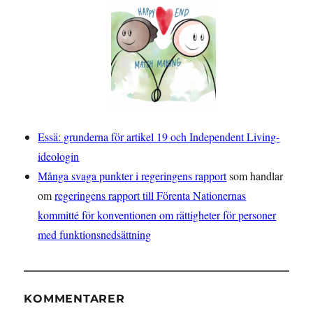
Essä: grunderna för artikel 19 och Independent Living-
ideologin
Många svaga punkter i regeringens rapport
som handlar
om
regeringens rapport till Förenta Nationernas
kommitté för konventionen om rättigheter för personer
med funktionsnedsättning
KOMMENTARER