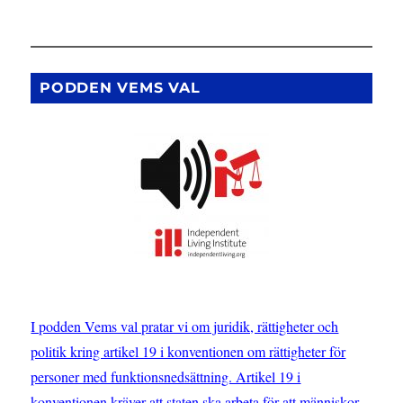
PODDEN VEMS VAL
I podden Vems val pratar vi om juridik, rättigheter och
politik kring artikel 19 i konventionen om rättigheter för
personer med funktionsnedsättning. Artikel 19 i
konventionen kräver att staten ska arbeta för att människor