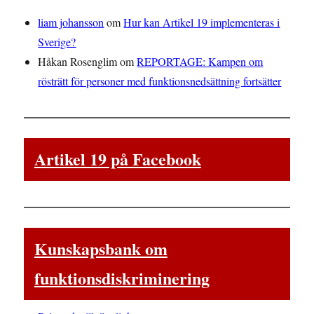
liam johansson
om
Hur kan Artikel 19 implementeras i
Sverige?
Håkan Rosenglim
om
REPORTAGE: Kampen om
rösträtt för personer med funktionsnedsättning fortsätter
Artikel 19 på Facebook
Kunskapsbank om
funktionsdiskriminering