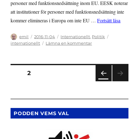
personer med funktionsnedsättning inom EU. EESK noterar
att institutioner för personer med funktionsnedsättning inte
”Det rådg
kommer elimineras i Europa om inte EU …
Fortsätt läsa
Författare
Publicerat
Kategorier
Etiketter
emil
2016-11-04
Internationellt
,
Politik
den
till
internationellt
Lämna en kommentar
Det
rådgivande
EU-
organet
Sidnumrering
SIDA
2
EESK
föreslår
FÖR
för
nytt
EGÅ
funktionshinderår
END
inlägg
E
2021
SIDA
PODDEN VEMS VAL