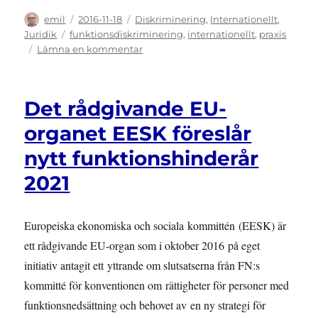
Författare
Publicerat
Kategorier
emil
2016-11-18
Diskriminering
,
Internationellt
,
den
Etiketter
Juridik
funktionsdiskriminering
,
internationellt
,
praxis
till
Lämna en kommentar
Uttalanden
från
FN
Det rådgivande EU-
angående
mänskliga
organet EESK föreslår
rättigheter
nytt funktionshinderår
för
personer
2021
med
funktionsnedsättning
Europeiska ekonomiska och sociala kommittén (EESK) är
ett rådgivande EU-organ som i oktober 2016 på eget
initiativ antagit ett yttrande om slutsatserna från FN:s
kommitté för konventionen om rättigheter för personer med
funktionsnedsättning och behovet av en ny strategi för