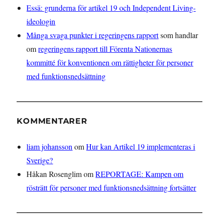
Essä: grunderna för artikel 19 och Independent Living-
ideologin
Många svaga punkter i regeringens rapport
som handlar
om
regeringens rapport till Förenta Nationernas
kommitté för konventionen om rättigheter för personer
med funktionsnedsättning
KOMMENTARER
liam johansson
om
Hur kan Artikel 19 implementeras i
Sverige?
Håkan Rosenglim
om
REPORTAGE: Kampen om
rösträtt för personer med funktionsnedsättning fortsätter