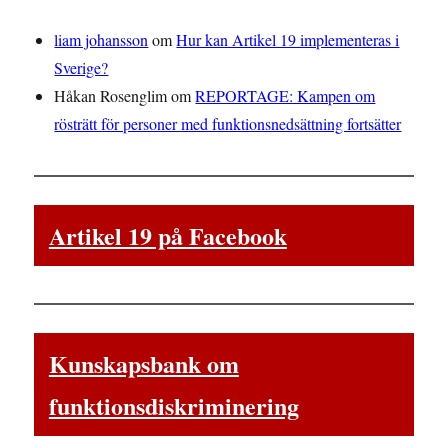
liam johansson
om
Hur kan Artikel 19 implementeras i
Sverige?
Håkan Rosenglim
om
REPORTAGE: Kampen om
rösträtt för personer med funktionsnedsättning fortsätter
Artikel 19 på Facebook
Kunskapsbank om
funktionsdiskriminering