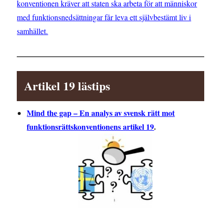
konventionen kräver att staten ska arbeta för att människor
med funktionsnedsättningar får leva ett självbestämt liv i
samhället.
Artikel 19 lästips
Mind the gap – En analys av svensk rätt mot
funktionsrättskonventionens artikel 19
.