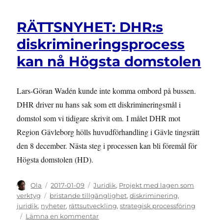
RÄTTSNYHET: DHR:s
diskrimineringsprocess
kan nå Högsta domstolen
Lars-Göran Wadén kunde inte komma ombord på bussen.
DHR driver nu hans sak som ett diskrimineringsmål i
domstol som vi tidigare skrivit om. I målet DHR mot
Region Gävleborg hölls huvudförhandling i Gävle tingsrätt
den 8 december. Nästa steg i processen kan bli föremål för
Högsta domstolen (HD).
Författare
Publicerat
Kategorier
Ola
2017-01-09
Juridik
,
Projekt med lagen som
den
Etiketter
verktyg
bristande tillgänglighet
,
diskriminering
,
juridik
,
nyheter
,
rättsutveckling
,
strategisk processföring
till
Lämna en kommentar