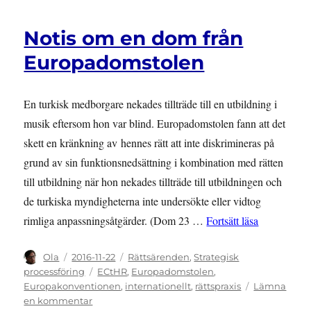
Notis om en dom från
Europadomstolen
En turkisk medborgare nekades tillträde till en utbildning i
musik eftersom hon var blind. Europadomstolen fann att det
skett en kränkning av hennes rätt att inte diskrimineras på
grund av sin funktionsnedsättning i kombination med rätten
till utbildning när hon nekades tillträde till utbildningen och
de turkiska myndigheterna inte undersökte eller vidtog
”Notis om 
rimliga anpassningsåtgärder. (Dom 23 …
Fortsätt läsa
Författare
Publicerat
Kategorier
Ola
2016-11-22
Rättsärenden
,
Strategisk
den
Etiketter
processföring
ECtHR
,
Europadomstolen
,
Europakonventionen
,
internationellt
,
rättspraxis
Lämna
till
en kommentar