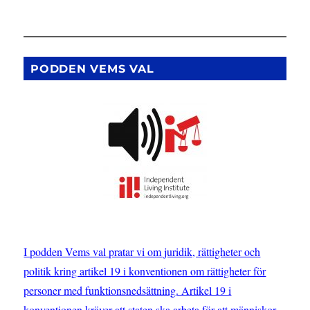
Notis
om
en
dom
från
PODDEN VEMS VAL
Europadomstolen
I podden Vems val pratar vi om juridik, rättigheter och
politik kring artikel 19 i konventionen om rättigheter för
personer med funktionsnedsättning. Artikel 19 i
konventionen kräver att staten ska arbeta för att människor