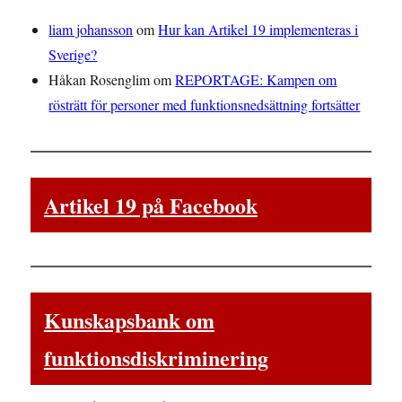
liam johansson
om
Hur kan Artikel 19 implementeras i
Sverige?
Håkan Rosenglim
om
REPORTAGE: Kampen om
rösträtt för personer med funktionsnedsättning fortsätter
Artikel 19 på Facebook
Kunskapsbank om
funktionsdiskriminering