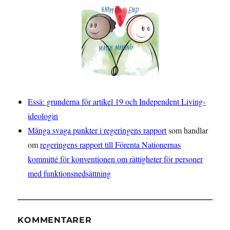
Essä: grunderna för artikel 19 och Independent Living-
ideologin
Många svaga punkter i regeringens rapport
som handlar
om
regeringens rapport till Förenta Nationernas
kommitté för konventionen om rättigheter för personer
med funktionsnedsättning
KOMMENTARER