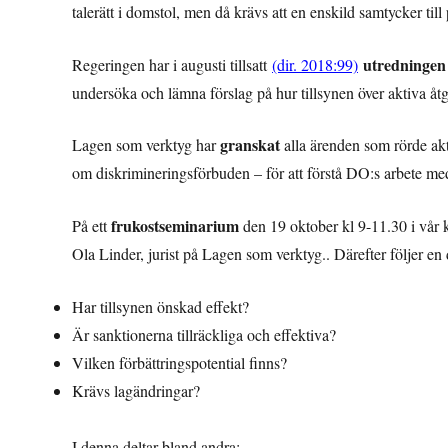
talerätt i domstol, men då krävs att en enskild samtycker till
utredningen
Regeringen har i augusti tillsatt
(dir. 2018:99)
undersöka och lämna förslag på hur tillsynen över aktiva åtgä
granskat
Lagen som verktyg har
alla ärenden som rörde akt
om diskrimineringsförbuden – för att förstå DO:s arbete med
frukostseminarium
På ett
den 19 oktober kl 9-11.30 i vår k
Ola Linder, jurist på Lagen som verktyg.. Därefter följer en 
Har tillsynen önskad effekt?
Är sanktionerna tillräckliga och effektiva?
Vilken förbättringspotential finns?
Krävs lagändringar?
I denna deltar bland andra: