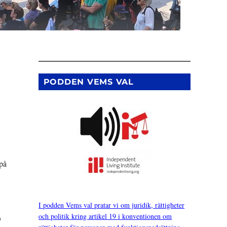
PODDEN VEMS VAL
 på
I podden Vems val pratar vi om juridik, rättigheter
och politik kring artikel 19 i konventionen om
O