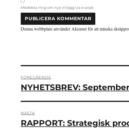
Meddela mig om nya inlägg via e-post.
Denna webbplats använder Akismet för att minska skräppo
Inläggsnavigering
FÖREGÅENDE
NYHETSBREV: September
Föregående
inlägg:
NÄSTA
RAPPORT: Strategisk proc
Nästa