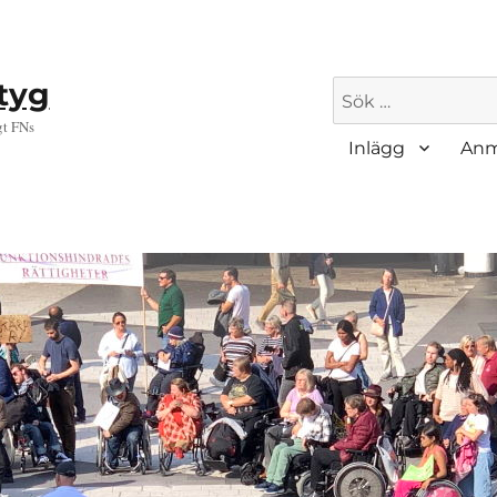
ktyg
Sök
efter:
gt FNs
Inlägg
Anm