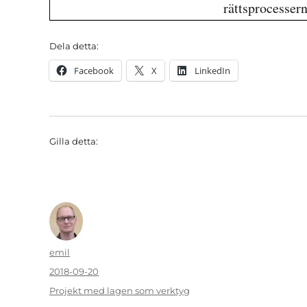
rättsprocesser
Dela detta:
Facebook
X
LinkedIn
Gilla detta:
Författare
emil
Publicerat
2018-09-20
den
Kategorier
Projekt med lagen som verktyg