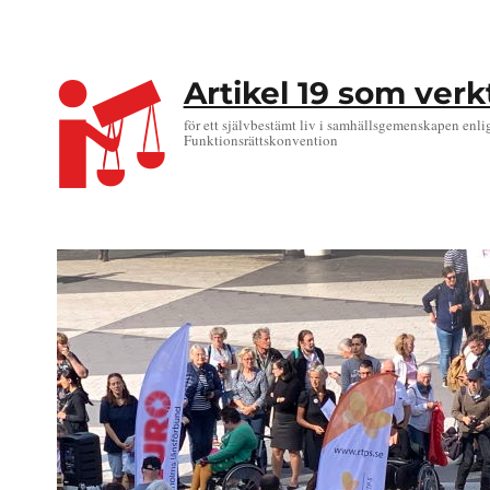
Artikel 19 som ver
för ett självbestämt liv i samhällsgemenskapen enli
Funktionsrättskonvention