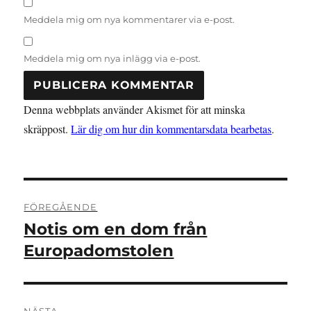
Meddela mig om nya kommentarer via e-post.
Meddela mig om nya inlägg via e-post.
Denna webbplats använder Akismet för att minska
skräppost.
Lär dig om hur din kommentarsdata bearbetas
.
Inläggsnavigering
FÖREGÅENDE
Notis om en dom från
Föregående
inlägg:
Europadomstolen
NÄSTA