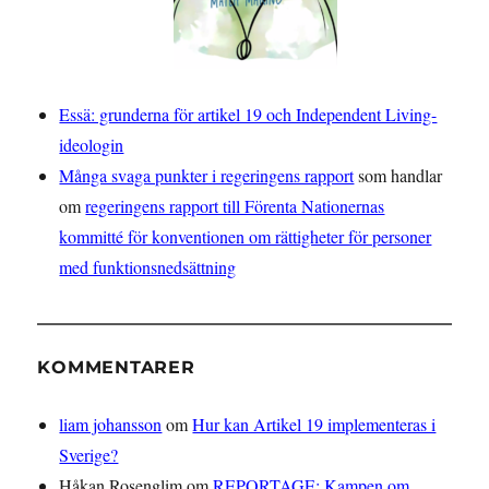
Essä: grunderna för artikel 19 och Independent Living-
ideologin
Många svaga punkter i regeringens rapport
som handlar
om
regeringens rapport till Förenta Nationernas
kommitté för konventionen om rättigheter för personer
med funktionsnedsättning
KOMMENTARER
liam johansson
om
Hur kan Artikel 19 implementeras i
Sverige?
Håkan Rosenglim
om
REPORTAGE: Kampen om