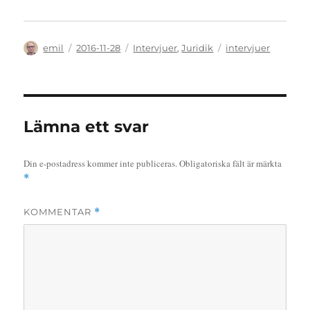
Författare
Publicerat
Kategorier
Etiketter
emil
2016-11-28
Intervjuer
,
Juridik
intervjuer
den
Lämna ett svar
Din e-postadress kommer inte publiceras.
Obligatoriska fält är märkta
*
KOMMENTAR
*