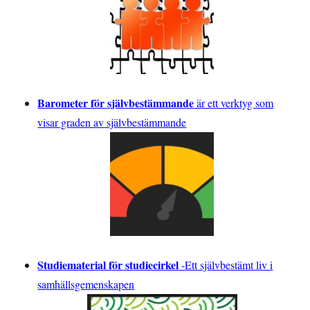
Barometer för självbestämmande
är ett verktyg som
visar graden av självbestämmande
Studiematerial för studiecirkel
-
Ett självbestämt liv i
samhällsgemenskapen