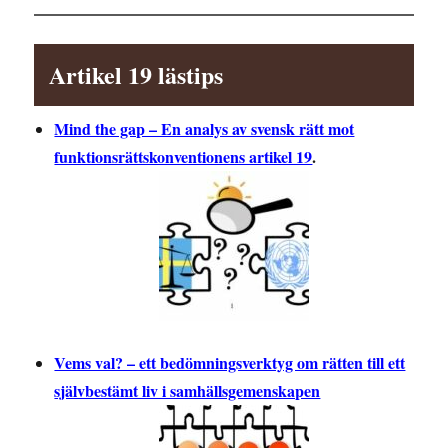
Artikel 19 lästips
Mind the gap – En analys av svensk rätt mot
funktionsrättskonventionens artikel 19
.
Vems val? – ett bedömningsverktyg om rätten till ett
självbestämt liv i samhällsgemenskapen