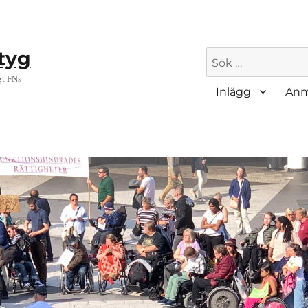
ktyg
Sök
efter:
gt FNs
Inlägg
Anm