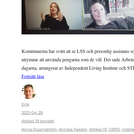
Kommunerna har svårt att se LSS och personlig assistans som 
utrymme att använda pengarna som de vill. Det sade Arbete
dagarna, arrangerat av Independent Living Institute och STI
”Dålig koll på rättigheter i kommunerna”
Fortsätt läsa
Författare
Erik
Publicerat
2021-04-29
den
Kategorier
Artikel 19 projekt
Etiketter
Anna Quarnström
,
Annika Taesler
,
Artikel 19
,
CRPD
,
intell