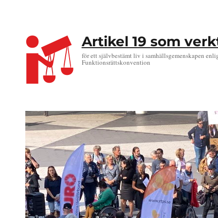
Artikel 19 som ver
för ett självbestämt liv i samhällsgemenskapen enli
Funktionsrättskonvention