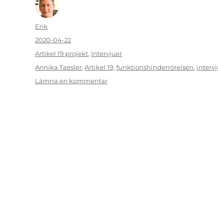
Författare
Erik
Publicerat
2020-04-22
den
Kategorier
Artikel 19 projekt
,
Intervjuer
Etiketter
Annika Taesler
,
Artikel 19
,
funktionshinderrörelsen
,
interv
till
Lämna en kommentar
Annika
Taesler
–
rörelsens
främsta
ansikte
utåt