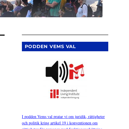
PODDEN VEMS VAL
I podden Vems val pratar vi om juridik, rättigheter
och politik kring artikel 19 i konventionen om