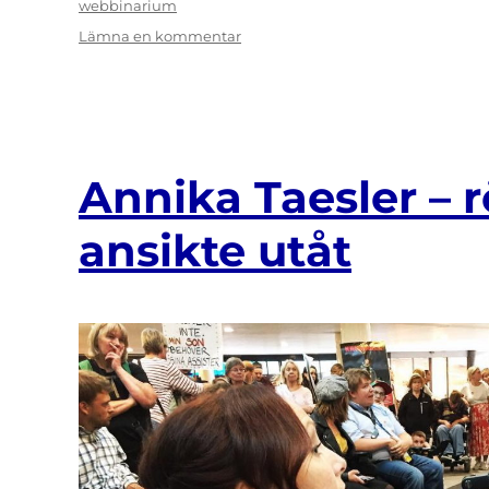
webbinarium
till
Lämna en kommentar
Dålig
koll
på
rättigheter
i
kommunerna
Annika Taesler – 
ansikte utåt