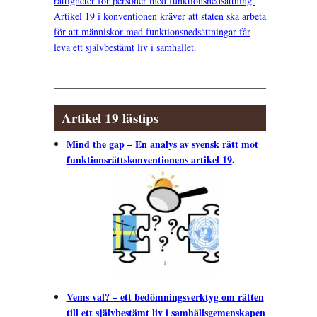
rättigheter för personer med funktionsnedsättning.
Artikel 19 i konventionen kräver att staten ska arbeta
för att människor med funktionsnedsättningar får
leva ett självbestämt liv i samhället.
Artikel 19 lästips
Mind the gap – En analys av svensk rätt mot
funktionsrättskonventionens artikel 19
.
Vems val? – ett bedömningsverktyg om rätten
till ett självbestämt liv i samhällsgemenskapen