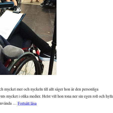
 och mycket mer och nyckeln till allt säger hon är den personliga
s mycket i olika medier. Helst vill hon tona ner sin egen roll och hyll
”Annika Taesler – rörelsens främsta ansikte utåt
h använda …
Fortsätt läsa