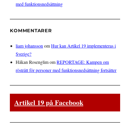
med funktionsnedsättning
KOMMENTARER
liam johansson
om
Hur kan Artikel 19 implementeras i
Sverige?
Håkan Rosenglim
om
REPORTAGE: Kampen om
rösträtt för personer med funktionsnedsättning fortsätter
Artikel 19 på Facebook