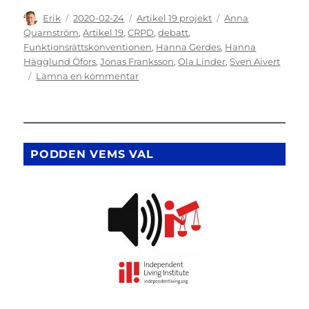
Författare
Publicerat
Kategorier
Etiketter
Erik
2020-02-24
Artikel 19 projekt
Anna
den
Quarnström
,
Artikel 19
,
CRPD
,
debatt
,
Funktionsrättskonventionen
,
Hanna Gerdes
,
Hanna
Hägglund Öfors
,
Jonas Franksson
,
Ola Linder
,
Sven Aivert
till
Lämna en kommentar
Funktionsrättskonventionen
i
ljuset
av
att
PODDEN VEMS VAL
bankonventionen
blivit
lag