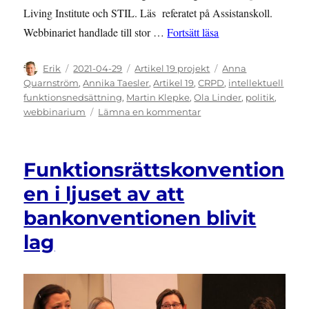
Living Institute och STIL. Läs referatet på Assistanskoll.
”Dålig koll på rätti
Webbinariet handlade till stor …
Fortsätt läsa
Författare
Publicerat
Kategorier
Etiketter
Erik
2021-04-29
Artikel 19 projekt
Anna
den
Quarnström
,
Annika Taesler
,
Artikel 19
,
CRPD
,
intellektuell
funktionsnedsättning
,
Martin Klepke
,
Ola Linder
,
politik
,
till
webbinarium
Lämna en kommentar
Dålig
koll
på
Funktionsrättskonvention
rättigheter
i
en i ljuset av att
kommunerna
bankonventionen blivit
lag