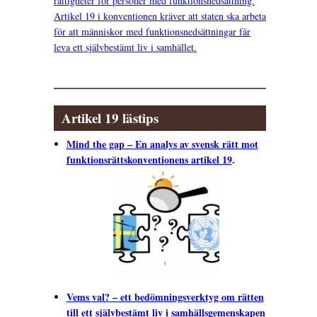
rättigheter för personer med funktionsnedsättning.
Artikel 19 i konventionen kräver att staten ska arbeta
för att människor med funktionsnedsättningar får
leva ett självbestämt liv i samhället.
Artikel 19 lästips
Mind the gap – En analys av svensk rätt mot
funktionsrättskonventionens artikel 19
.
Vems val? – ett bedömningsverktyg om rätten
till ett självbestämt liv i samhällsgemenskapen