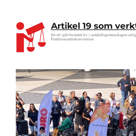
Artikel 19 som ver
för ett självbestämt liv i samhällsgemenskapen enli
Funktionsrättskonvention