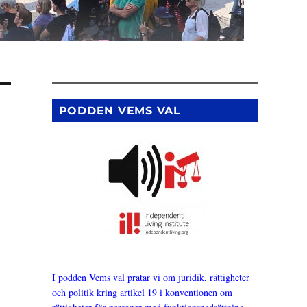
PODDEN VEMS VAL
I podden Vems val pratar vi om juridik, rättigheter
och politik kring artikel 19 i konventionen om