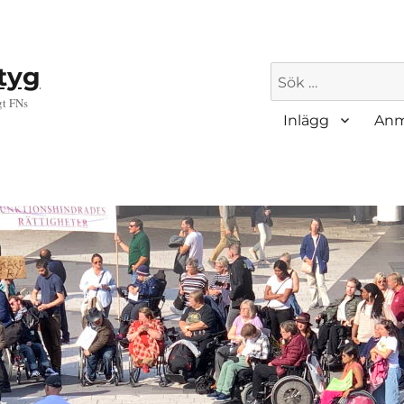
ktyg
Sök
efter:
gt FNs
Inlägg
Anm