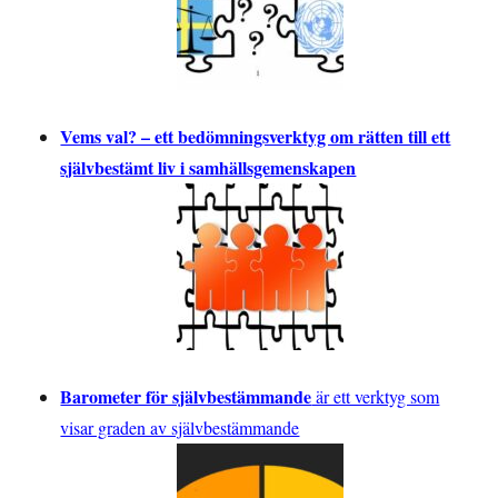
Vems val? – ett bedömningsverktyg om rätten till ett
självbestämt liv i samhällsgemenskapen
Barometer för självbestämmande
är ett verktyg som
visar graden av självbestämmande