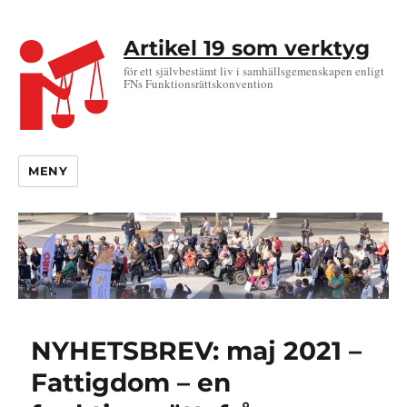
Artikel 19 som verktyg
för ett självbestämt liv i samhällsgemenskapen enligt
FNs Funktionsrättskonvention
MENY
NYHETSBREV: maj 2021 –
Fattigdom – en