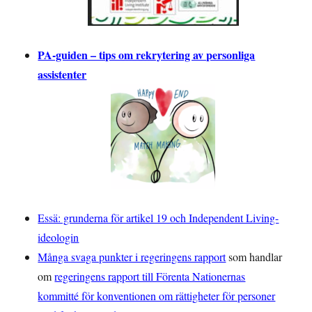
PA-guiden – tips om rekrytering av personliga
assistenter
Essä: grunderna för artikel 19 och Independent Living-
ideologin
Många svaga punkter i regeringens rapport
som handlar
om
regeringens rapport till Förenta Nationernas
kommitté för konventionen om rättigheter för personer