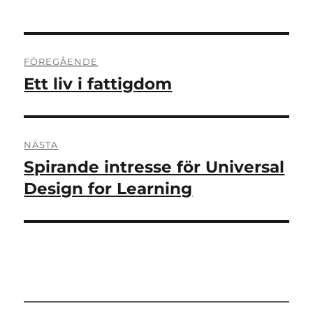
Inläggsnavigering
FÖREGÅENDE
Ett liv i fattigdom
Föregående
inlägg:
NÄSTA
Spirande intresse för Universal
Nästa
inlägg:
Design for Learning