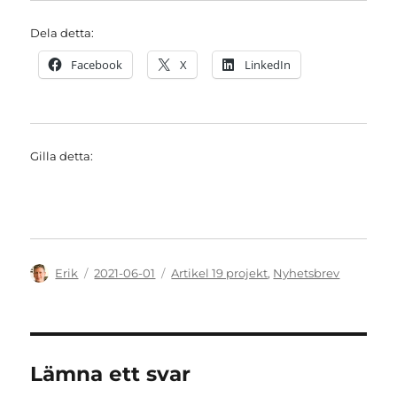
Dela detta:
Facebook
X
LinkedIn
Gilla detta:
Författare
Publicerat
Kategorier
Erik
2021-06-01
Artikel 19 projekt
,
Nyhetsbrev
den
Lämna ett svar