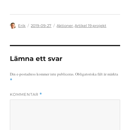
Författare
Publicerat
Kategorier
Erik
2019-09-27
Aktioner
,
Artikel 19 projekt
den
Lämna ett svar
Din e-postadress kommer inte publiceras.
Obligatoriska fält är märkta
*
KOMMENTAR
*