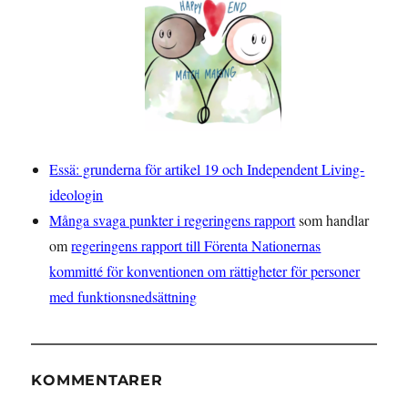
Essä: grunderna för artikel 19 och Independent Living-
ideologin
Många svaga punkter i regeringens rapport
som handlar
om
regeringens rapport till Förenta Nationernas
kommitté för konventionen om rättigheter för personer
med funktionsnedsättning
KOMMENTARER