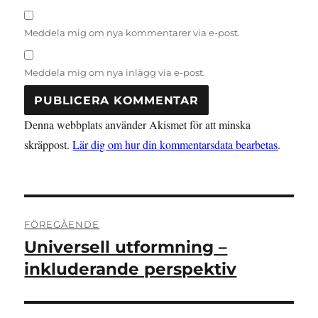
Meddela mig om nya kommentarer via e-post.
Meddela mig om nya inlägg via e-post.
Denna webbplats använder Akismet för att minska
skräppost.
Lär dig om hur din kommentarsdata bearbetas
.
Inläggsnavigering
FÖREGÅENDE
Universell utformning –
Föregående
inlägg:
inkluderande perspektiv