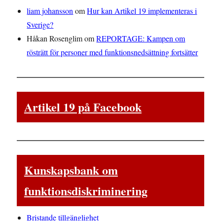
liam johansson
om
Hur kan Artikel 19 implementeras i
Sverige?
Håkan Rosenglim
om
REPORTAGE: Kampen om
rösträtt för personer med funktionsnedsättning fortsätter
Artikel 19 på Facebook
Kunskapsbank om
funktionsdiskriminering
Bristande tillgänglighet