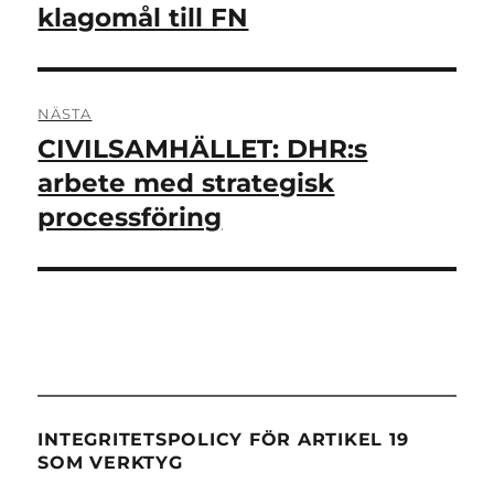
inlägg:
klagomål till FN
NÄSTA
CIVILSAMHÄLLET: DHR:s
Nästa
inlägg:
arbete med strategisk
processföring
INTEGRITETSPOLICY FÖR ARTIKEL 19
SOM VERKTYG