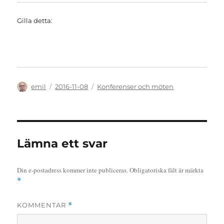
Gilla detta:
Författare
Publicerat
Kategorier
emil
2016-11-08
Konferenser och möten
den
Lämna ett svar
Din e-postadress kommer inte publiceras.
Obligatoriska fält är märkta
*
KOMMENTAR
*