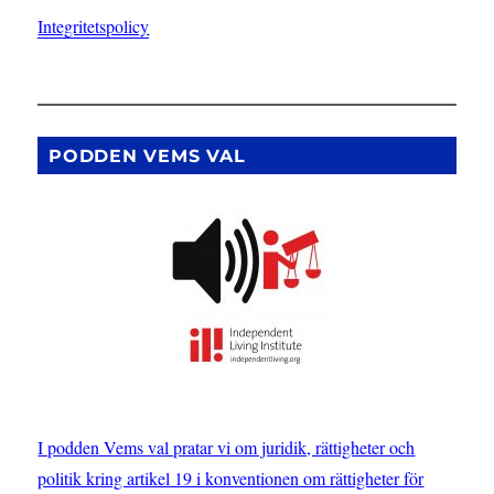
Integritetspolicy
PODDEN VEMS VAL
I podden Vems val pratar vi om juridik, rättigheter och
politik kring artikel 19 i konventionen om rättigheter för