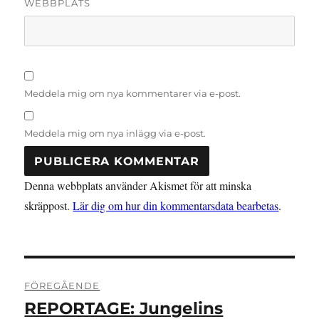
WEBBPLATS
Meddela mig om nya kommentarer via e-post.
Meddela mig om nya inlägg via e-post.
Denna webbplats använder Akismet för att minska
skräppost.
Lär dig om hur din kommentarsdata bearbetas
.
Inläggsnavigering
FÖREGÅENDE
REPORTAGE: Jungelins
Föregående