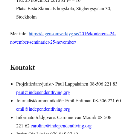
Plats: Ersta Sköndals högskola, Stigbergsgatan 30,
Stockholm
Mer info:
https://lagensomverktyg.se/
2016/konferens-24-
november-seminarier-25-november/
Kontakt
Projektledare/jurist> Paul Lappalainen 08-506 221 83
paul@independentliving.org
Journalist/kommunikatör: Emil Erdtman 08-506 221 60
emil@independentliving.org
Informatör/rådgivare: Caroline van Mourik 08-506
221 62
caroline@independentliving.org
Jurist: Ola Linder 076-945 27 49