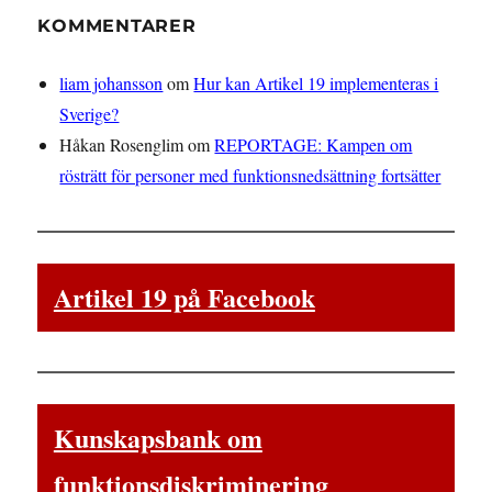
KOMMENTARER
liam johansson
om
Hur kan Artikel 19 implementeras i
Sverige?
Håkan Rosenglim
om
REPORTAGE: Kampen om
rösträtt för personer med funktionsnedsättning fortsätter
Artikel 19 på Facebook
Kunskapsbank om
funktionsdiskriminering