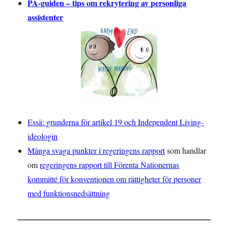
PA-guiden – tips om rekrytering av personliga
assistenter
Essä: grunderna för artikel 19 och Independent Living-
ideologin
Många svaga punkter i regeringens rapport
som handlar
om
regeringens rapport till Förenta Nationernas
kommitté för konventionen om rättigheter för personer
med funktionsnedsättning