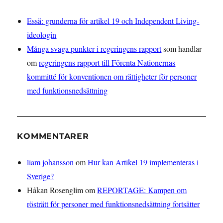
Essä: grunderna för artikel 19 och Independent Living-
ideologin
Många svaga punkter i regeringens rapport
som handlar
om
regeringens rapport till Förenta Nationernas
kommitté för konventionen om rättigheter för personer
med funktionsnedsättning
KOMMENTARER
liam johansson
om
Hur kan Artikel 19 implementeras i
Sverige?
Håkan Rosenglim
om
REPORTAGE: Kampen om
rösträtt för personer med funktionsnedsättning fortsätter