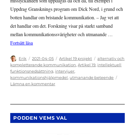
misslyckanden som uppdagas då och då, till exempel i
Uppdrag Gransknings program om Dick Nord, i grund och
botten handlar om bristande kommunikation. – Jag vet att
det handlar om det. Forskning visar på starkt samband
mellan kommunikationssvårigheter och utmanande …
”Kunskap nyckeln till rättigheterna”
Fortsätt läsa
Författare
Publicerat
Kategorier
Etiketter
Erik
2021-04-05
Artikel 19 projekt
alternativ och
den
kompletterande kommunikation
,
Artikel 19
,
intellektuell
funktionsnedsättning
,
intervjuer
,
kommunikationshjälpmedel
,
utmanande beteende
till
Lämna en kommentar
Kunskap
nyckeln
till
rättigheterna
PODDEN VEMS VAL