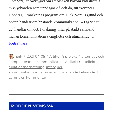
Göteborg, är övertygad om att orsaken bakom katastrofala
misslyckanden som uppdagas då och då, till exempel i
Uppdrag Gransknings program om Dick Nord, i grund och
botten handlar om bristande kommunikation. – Jag vet att
det handlar om det. Forskning visar på starkt samband
mellan kommunikationssvårigheter och utmanande …
”Kunskap nyckeln till rättigheterna”
Fortsätt läsa
Författare
Publicerat
Kategorier
Etiketter
Erik
2021-04-05
Artikel 19 projekt
alternativ och
den
kompletterande kommunikation
,
Artikel 19
,
intellektuell
funktionsnedsättning
,
intervjuer
,
kommunikationshjälpmedel
,
utmanande beteende
till
Lämna en kommentar
Kunskap
nyckeln
till
rättigheterna
PODDEN VEMS VAL