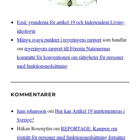
Essä: grunderna för artikel 19 och Independent Living-
ideologin
Många svaga punkter i regeringens rapport
som handlar
om
regeringens rapport till Förenta Nationernas
kommitté för konventionen om rättigheter för personer
med funktionsnedsättning
KOMMENTARER
liam johansson
om
Hur kan Artikel 19 implementeras i
Sverige?
Håkan Rosenglim
om
REPORTAGE: Kampen om
rösträtt för personer med funktionsnedsättning fortsätter