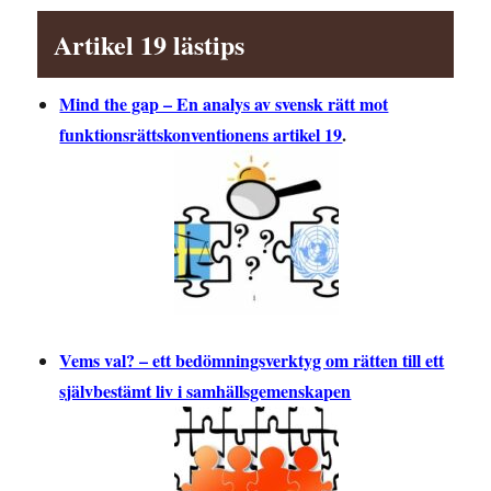
Artikel 19 lästips
Mind the gap – En analys av svensk rätt mot
funktionsrättskonventionens artikel 19
.
Vems val? – ett bedömningsverktyg om rätten till ett
självbestämt liv i samhällsgemenskapen