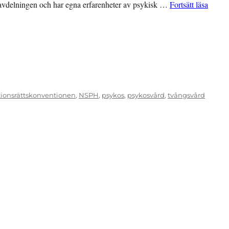
”Från 
avdelningen och har egna erfarenheter av psykisk …
Fortsätt läsa
ionsrättskonventionen
,
NSPH
,
psykos
,
psykosvård
,
tvångsvård