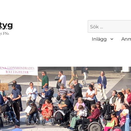
ktyg
Sök
efter:
gt FNs
Inlägg
Anm