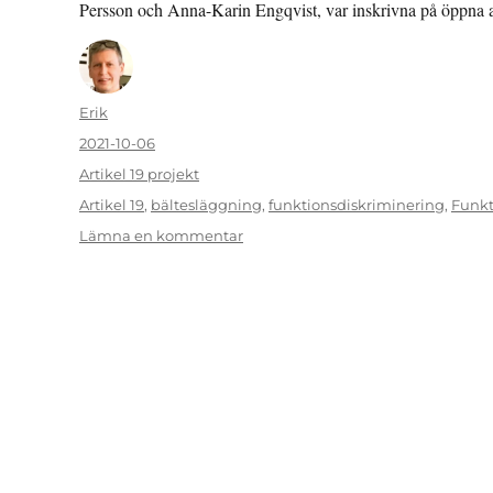
Persson och Anna-Karin Engqvist, var inskrivna på öppna 
Författare
Erik
Publicerat
2021-10-06
den
Kategorier
Artikel 19 projekt
Etiketter
Artikel 19
,
bältesläggning
,
funktionsdiskriminering
,
Funkt
till
Lämna en kommentar
Från
fyra
bältesläggningar
i
månaden
till
fyra
om
året