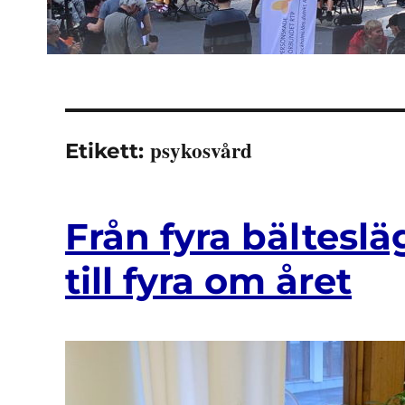
psykosvård
Etikett:
Från fyra bältesl
till fyra om året