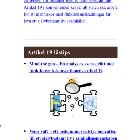
rättigheter för personer med funktionsnedsättning.
Artikel 19 i konventionen kräver att staten ska arbeta
för att människor med funktionsnedsättningar får
leva ett självbestämt liv i samhället.
Artikel 19 lästips
Mind the gap – En analys av svensk rätt mot
funktionsrättskonventionens artikel 19
.
i
Vems val? – ett bedömningsverktyg om rätten
till ett självbestämt liv i samhällsgemenskapen