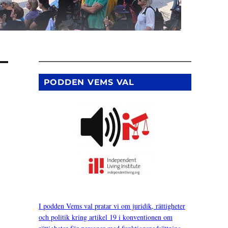
PODDEN VEMS VAL
I podden Vems val pratar vi om juridik, rättigheter
och politik kring artikel 19 i konventionen om