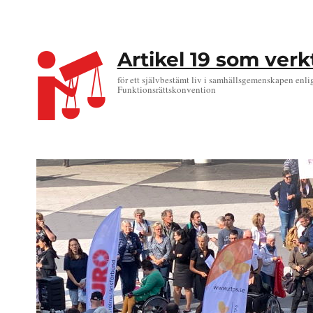
Artikel 19 som ver
för ett självbestämt liv i samhällsgemenskapen enli
Funktionsrättskonvention