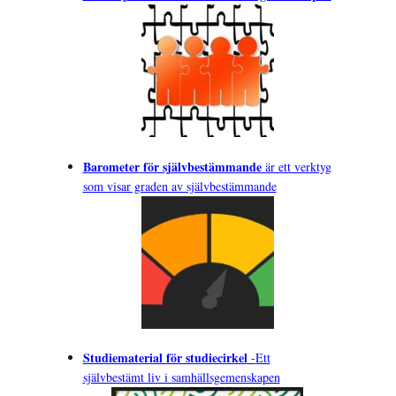
fyra bältesläggningar i månaden till fyra om året”
Barometer för självbestämmande
är ett verktyg
som visar graden av självbestämmande
Studiematerial för studiecirkel
-
Ett
självbestämt liv i samhällsgemenskapen