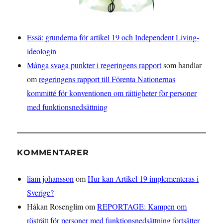
Essä: grunderna för artikel 19 och Independent Living-
ideologin
Många svaga punkter i regeringens rapport
som handlar
om
regeringens rapport till Förenta Nationernas
kommitté för konventionen om rättigheter för personer
med funktionsnedsättning
KOMMENTARER
liam johansson
om
Hur kan Artikel 19 implementeras i
Sverige?
Håkan Rosenglim
om
REPORTAGE: Kampen om
rösträtt för personer med funktionsnedsättning fortsätter