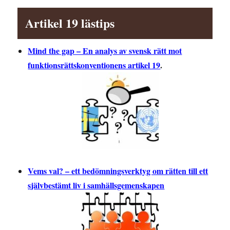
Artikel 19 lästips
Mind the gap – En analys av svensk rätt mot
funktionsrättskonventionens artikel 19
.
Vems val? – ett bedömningsverktyg om rätten till ett
självbestämt liv i samhällsgemenskapen