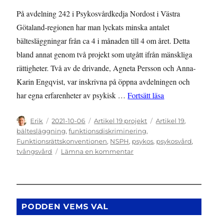
På avdelning 242 i Psykosvårdkedja Nordost i Västra
Götaland-regionen har man lyckats minska antalet
bältesläggningar från ca 4 i månaden till 4 om året. Detta
bland annat genom två projekt som utgått ifrån mänskliga
rättigheter. Två av de drivande, Agneta Persson och Anna-
Karin Engqvist, var inskrivna på öppna avdelningen och
”Från fyra bältes
har egna erfarenheter av psykisk …
Fortsätt läsa
Författare
Publicerat
Kategorier
Etiketter
Erik
2021-10-06
Artikel 19 projekt
Artikel 19
,
den
bältesläggning
,
funktionsdiskriminering
,
Funktionsrättskonventionen
,
NSPH
,
psykos
,
psykosvård
,
till
tvångsvård
Lämna en kommentar
Från
fyra
bältesläggningar
i
månaden
PODDEN VEMS VAL
till