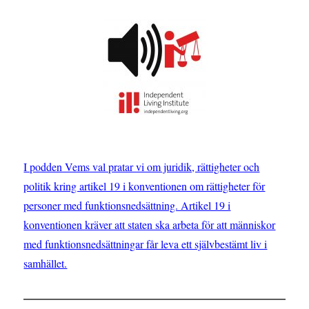
fyra
om
året
I podden Vems val pratar vi om juridik, rättigheter och
politik kring artikel 19 i konventionen om rättigheter för
personer med funktionsnedsättning. Artikel 19 i
konventionen kräver att staten ska arbeta för att människor
med funktionsnedsättningar får leva ett självbestämt liv i
samhället.