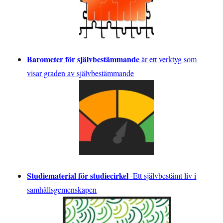
Barometer för självbestämmande
är ett verktyg som
visar graden av självbestämmande
Studiematerial för studiecirkel
-
Ett självbestämt liv i
samhällsgemenskapen