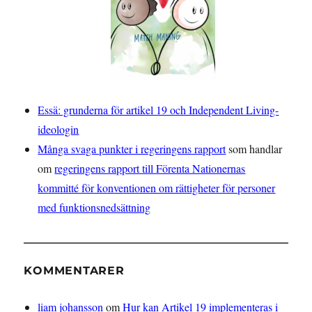
Essä: grunderna för artikel 19 och Independent Living-
ideologin
Många svaga punkter i regeringens rapport
som handlar
om
regeringens rapport till Förenta Nationernas
kommitté för konventionen om rättigheter för personer
med funktionsnedsättning
KOMMENTARER
liam johansson
om
Hur kan Artikel 19 implementeras i