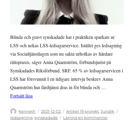
Blinda och gravt synskadade har i praktiken sparkats ur
LSS och nekas LSS-ledsagarservice. Istället ges ledsagning
via Socialtjänstlagen som nu sakta urholkas av hårdare
rättspraxis, säger Anna Quarnström, förbundsjurist på
Synskadades Riksförbund, SRF. 65 % av ledsagarservicen i
LSS har försvunnit I en tidigare intervju beskrev Anna
Quarnström hur färdtjänst dras in för blinda och …
”Anna Quarnström, förbundsjurist, SRF – ”Coronapan
Fortsätt läsa
Författare
Publicerat
Kategorier
Etikett
Kenneth
2021-12-02
Artikel 19 projekt
,
Juridik
den
till
ledsagning
,
synskadade
Lämna en kommentar
Anna
Quarnström,