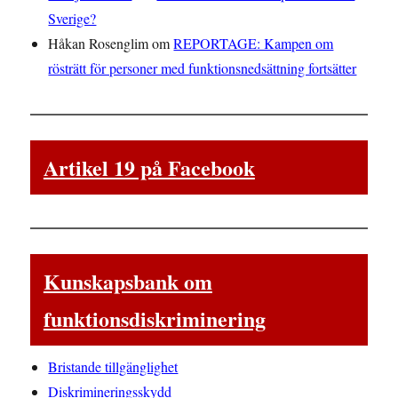
Sverige?
Håkan Rosenglim
om
REPORTAGE: Kampen om
rösträtt för personer med funktionsnedsättning fortsätter
Artikel 19 på Facebook
Kunskapsbank om
funktionsdiskriminering
Bristande tillgänglighet
Diskrimineringsskydd