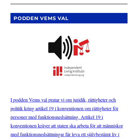
förbundsjuris
SRF
–
PODDEN VEMS VAL
”Coronapan
har
inneburit
en
dubbelbestra
av
synskadade”
I podden Vems val pratar vi om juridik, rättigheter och
politik kring artikel 19 i konventionen om rättigheter för
personer med funktionsnedsättning. Artikel 19 i
konventionen kräver att staten ska arbeta för att människor
med funktionsnedsättningar får leva ett självbestämt liv i