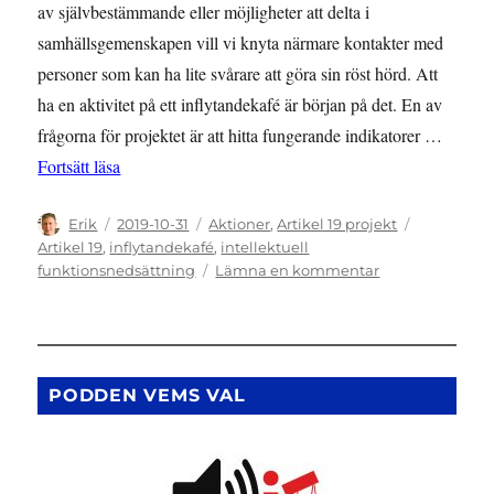
av självbestämmande eller möjligheter att delta i
samhällsgemenskapen vill vi knyta närmare kontakter med
personer som kan ha lite svårare att göra sin röst hörd. Att
ha en aktivitet på ett inflytandekafé är början på det. En av
frågorna för projektet är att hitta fungerande indikatorer …
”Artikel 19 som verktyg på inflytandekafé”
Fortsätt läsa
Författare
Publicerat
Kategorier
Etiketter
Erik
2019-10-31
Aktioner
,
Artikel 19 projekt
den
Artikel 19
,
inflytandekafé
,
intellektuell
till
funktionsnedsättning
Lämna en kommentar
Artikel
19
som
verktyg
på
PODDEN VEMS VAL
inflytandekafé