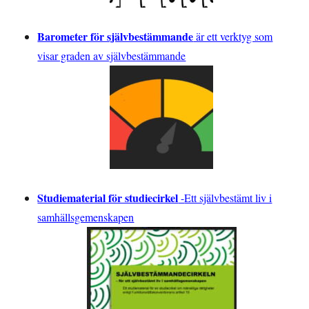
Barometer för självbestämmande
är ett verktyg som
visar graden av självbestämmande
Studiematerial för studiecirkel
-
Ett självbestämt liv i
samhällsgemenskapen