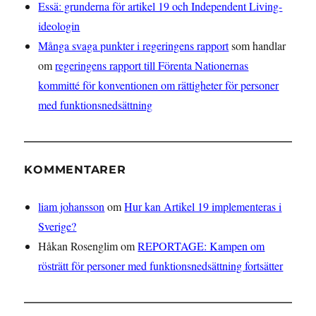
Essä: grunderna för artikel 19 och Independent Living-
ideologin
Många svaga punkter i regeringens rapport
som handlar
om
regeringens rapport till Förenta Nationernas
kommitté för konventionen om rättigheter för personer
med funktionsnedsättning
KOMMENTARER
liam johansson
om
Hur kan Artikel 19 implementeras i
Sverige?
Håkan Rosenglim
om
REPORTAGE: Kampen om
rösträtt för personer med funktionsnedsättning fortsätter