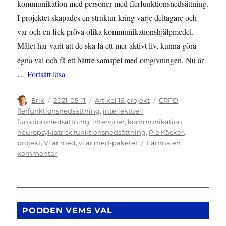
kommunikation med personer med flerfunktionsnedsättning.
I projektet skapades en struktur kring varje deltagare och
var och en fick pröva olika kommunikationshjälpmedel.
Målet har varit att de ska få ett mer aktivt liv, kunna göra
egna val och få ett bättre samspel med omgivningen. Nu är
”Kommunikation med personer med flerfunktionsn
…
Fortsätt läsa
Författare
Publicerat
Kategorier
Etiketter
Erik
2021-05-11
Artikel 19 projekt
CRPD
,
den
flerfunktionsnedsättning
,
intellektuell
funktionsnedsättning
,
intervjuer
,
kommunikation
,
neuropsykiatrisk funktionsnedsättning
,
Pia Käcker
,
projekt
,
Vi är med
,
vi är med-paketet
Lämna en
till
kommentar
Kommunikation
med
personer
med
flerfunktionsnedsättning
PODDEN VEMS VAL