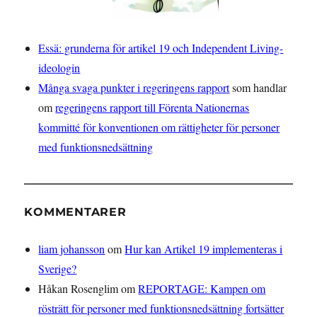
Essä: grunderna för artikel 19 och Independent Living-
ideologin
Många svaga punkter i regeringens rapport
som handlar
om
regeringens rapport till Förenta Nationernas
kommitté för konventionen om rättigheter för personer
med funktionsnedsättning
KOMMENTARER
liam johansson
om
Hur kan Artikel 19 implementeras i
Sverige?
Håkan Rosenglim
om
REPORTAGE: Kampen om
rösträtt för personer med funktionsnedsättning fortsätter