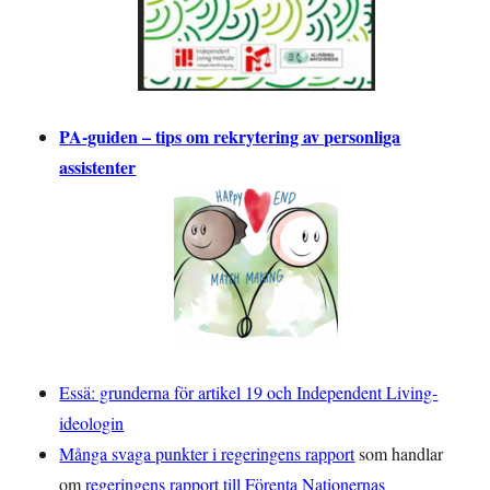
PA-guiden – tips om rekrytering av personliga
assistenter
Essä: grunderna för artikel 19 och Independent Living-
ideologin
Många svaga punkter i regeringens rapport
som handlar
om
regeringens rapport till Förenta Nationernas