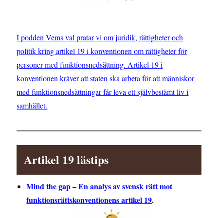
I podden Vems val pratar vi om juridik, rättigheter och
politik kring artikel 19 i konventionen om rättigheter för
personer med funktionsnedsättning. Artikel 19 i
konventionen kräver att staten ska arbeta för att människor
med funktionsnedsättningar får leva ett självbestämt liv i
samhället.
Artikel 19 lästips
Mind the gap – En analys av svensk rätt mot
funktionsrättskonventionens artikel 19
.