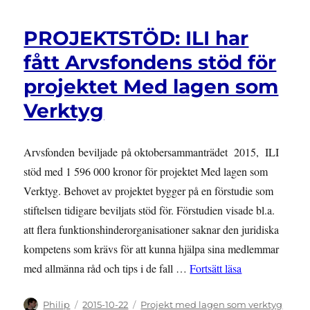
PROJEKTSTÖD: ILI har
fått Arvsfondens stöd för
projektet Med lagen som
Verktyg
Arvsfonden beviljade på oktobersammanträdet 2015, ILI
stöd med 1 596 000 kronor för projektet Med lagen som
Verktyg. Behovet av projektet bygger på en förstudie som
stiftelsen tidigare beviljats stöd för. Förstudien visade bl.a.
att flera funktionshinderorganisationer saknar den juridiska
kompetens som krävs för att kunna hjälpa sina medlemmar
”PROJEKTSTÖD: 
med allmänna råd och tips i de fall …
Fortsätt läsa
Författare
Publicerat
Kategorier
Philip
2015-10-22
Projekt med lagen som verktyg