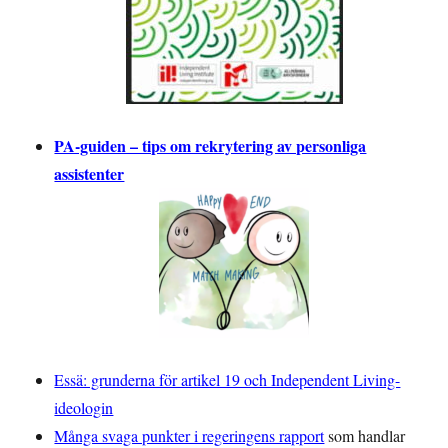
PA-guiden – tips om rekrytering av personliga
assistenter
Essä: grunderna för artikel 19 och Independent Living-
ideologin
Många svaga punkter i regeringens rapport
som handlar