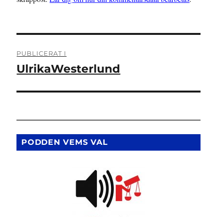
Inläggsnavigering
PUBLICERAT I
UlrikaWesterlund
PODDEN VEMS VAL