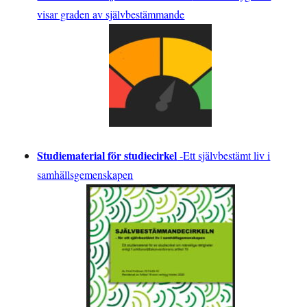
visar graden av självbestämmande
Studiematerial för studiecirkel
-
Ett självbestämt liv i
samhällsgemenskapen