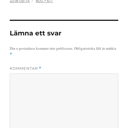
Publicerat
Full
2018-06-14
800 × 617
den
storlek
Lämna ett svar
Din e-postadress kommer inte publiceras.
Obligatoriska fält är märkta
*
KOMMENTAR
*