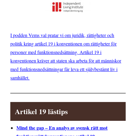
I podden Vems val pratar vi om juridik, rättigheter och
politik kring artikel 19 i konventionen om rättigheter för
personer med funktionsnedsättning. Artikel 19 i
konventionen kräver att staten ska arbeta för att människor
med funktionsnedsättningar får leva ett självbestämt liv i
samhället.
Artikel 19 lästips
Mind the gap – En analys av svensk rätt mot