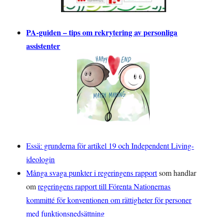
PA-guiden – tips om rekrytering av personliga
assistenter
Essä: grunderna för artikel 19 och Independent Living-
ideologin
Många svaga punkter i regeringens rapport
som handlar
om
regeringens rapport till Förenta Nationernas
kommitté för konventionen om rättigheter för personer
med funktionsnedsättning