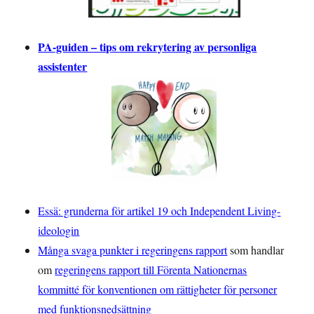
PA-guiden – tips om rekrytering av personliga
assistenter
Essä: grunderna för artikel 19 och Independent Living-
ideologin
Många svaga punkter i regeringens rapport
som handlar
om
regeringens rapport till Förenta Nationernas
kommitté för konventionen om rättigheter för personer
med funktionsnedsättning