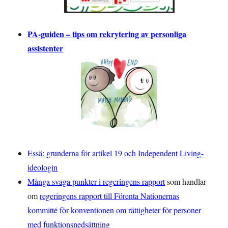
PA-guiden – tips om rekrytering av personliga
assistenter
Essä: grunderna för artikel 19 och Independent Living-
ideologin
Många svaga punkter i regeringens rapport
som handlar
om
regeringens rapport till Förenta Nationernas
kommitté för konventionen om rättigheter för personer
med funktionsnedsättning